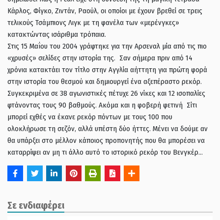
Κάρλος, Φίγκο, Ζιντάν, Ραούλ, οι οποίοι με έχουν βρεθεί σε τρεις
τελικούς Τσάμπιονς Λιγκ με τη φανέλα των «μερένγκες»
κατακτώντας ισάριθμα τρόπαια.
Στις 15 Μαΐου του 2004 γράφτηκε για την Αρσεναλ μία από τις πιο
«χρυσές» σελίδες στην ιστορία της. Σαν σήμερα πριν από 14
χρόνια κατακτάει τον τίτλο στην Αγγλία αήττητη για πρώτη φορά
στην ιστορία του θεσμού και δημιουργεί ένα αξεπέραστο ρεκόρ.
Συγκεκριμένα σε 38 αγωνιστικές πέτυχε 26 νίκες και 12 ισοπαλίες
φτάνοντας τους 90 βαθμούς. Ακόμα και η φοβερή φετινή Σίτι
μπορεί εχθές να έκανε ρεκόρ πόντων με τους 100 που
ολοκλήρωσε τη σεζόν, αλλά υπέστη δύο ήττες. Μένει να δούμε αν
θα υπάρξει στο μέλλον κάποιος προπονητής που θα μπορέσει να
καταρρίψει αν μη τι άλλο αυτό το ιστορικό ρεκόρ του Βενγκέρ…
Σε ενδιαφέρει