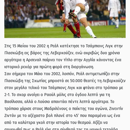
Στις 15 Μαΐου του 2002 η Ρεάλ κατέκτησε το Τσάμπιονς Λιγκ στην
Γλασκώβη εις βάρος της Λεβερκούζεν, ενώ ακριβώς δυο χρόνια
αργότερα η Αρσεναλ παίρνει τον τίτλο στην Αγγλία κάνοντας ένα
ιστορικό ρεκόρ για πρώτη φορά στη διοργάνωση.
Σαν σήμερα τον Μάιο του 2002, λοιπόν, Ρεάλ αντιμετωπίζει στην
Γλασκώβη της Σκωτίας μπροστά σε 50.000 θεατές τη Λεβερκούζεν
στον μεγάλο τελικό του Τσάμπιονς Λιγκ και φτάνει στο τρόπαιο με
2-1. Το σκορ ανοίγει ο Ραούλ μόλις στο όγδοο λεπτό για τη
Βασίλισσα, αλλά ο Λούσιο απαντάει πέντε λεπτά αργότερα. Το
τρόπαιο χάρισε στους Μαδριλένους ο παίκτης του αγώνα, Ζινεντίν
Ζιντάν με το αξέχαστο βολ πλανέ στο 45’ που παραμένει ως ένα
από τα καλύτερα γκολ στην ιστορία του θεσμού. Αξίζει να
σημειωθεί πως η Ρεάλ είχε στη σύνθεσή της τη μαγική τετράδα