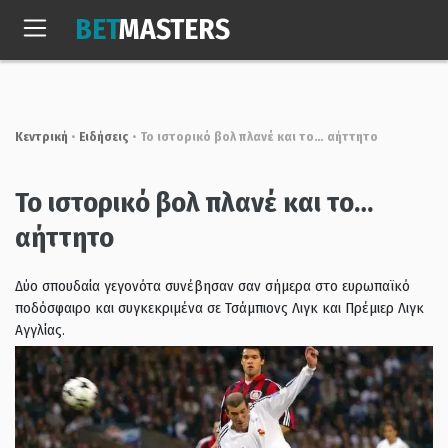
Skip
BET
MASTERS
to
Παρ, 7 Αυγ. 2026
05:48:09
content
Κεντρική
•
Ειδήσεις
•
Το ιστορικό βολ πλανέ και το… αήττητο
Το ιστορικό βολ πλανέ και το…
αήττητο
Δύο σπουδαία γεγονότα συνέβησαν σαν σήμερα στο ευρωπαϊκό
ποδόσφαιρο και συγκεκριμένα σε Τσάμπιονς Λιγκ και Πρέμιερ Λιγκ
Αγγλίας.