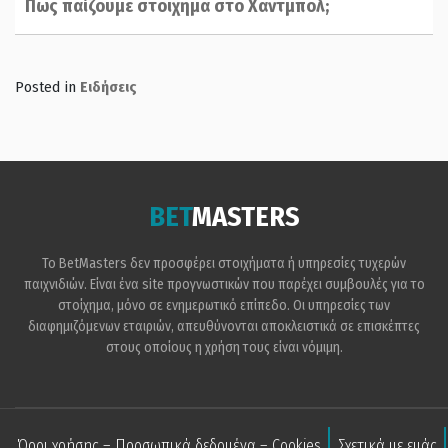
Πως παίζουμε στοιχημα στο Χαντμπολ;
Posted in
Ειδήσεις
BET
MASTERS
Το BetMasters δεν προσφέρει στοιχήματα ή υπηρεσίες τυχερών
παιχνιδιών. Είναι ένα site προγνωστικών που παρέχει συμβουλές για το
στοίχημα, μόνο σε ενημερωτικό επίπεδο. Οι υπηρεσίες των
διαφημιζόμενων εταιριών, απευθύνονται αποκλειστικά σε επισκέπτες
στους οποίους η χρήση τους είναι νόμιμη.
Όροι χρήσης – Προσωπικά δεδομένα – Cookies
Σχετικά με εμάς