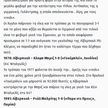
Πρωταθλητριών για πρώτη φορά στην ιστορία της και είναι το
μεγάλο φαβορί για την κατάκτηση του τίτλου. Αντίπαλος της η
γερμανική, Γκλάντμπαχ, η οποία αποδεικνύεται… λίγη, για τους
«reds».
Oι Άγγλοι παίρνουν τη νίκη και το τρόπαιο με το πανηγυρικό 3-1
και το μόνο που αξίζει να θυμούνται οι Γερμανοί από τον τελικό
είναι το φοβερό γκολ του Σίμονσεν, με το οποίο ισοφάρισαν
προσωρινα σε 1-1 και ανάγκασε τον γκολκίπερ της Λίβερπουλ Ρέι
Κλέμενς να παραδεχθεί ότι ήταν το καλύτερο τέρμα που δέχθηκε
ποτέ.
1978: Λίβερπουλ – Κλαμπ Μπριζ 1-0 («Γουέμπλεϊ», Λονδίνο)
(64’ Νταλγκλίς)
Το τρόπαιο του 1977 φαίνεται ότι άνοιξε την… όρεξη των «reds»
και ένα μόλις χρόνο μετά ξαναβρίσκονται στον τελικό. Στο θρυλικό
«Γουέμπλεϊ» και μπροστά σε 92.000 θεατές η Λίβερπουλ
κοντράρεται με την Μπριζ και παίρνει τη νίκη με γκολ του Κένι
Νταλγκλίς στο 64′!
1981: Λίβερπουλ – Ρεάλ Μαδρίτης 1-0 («Παρκ ντε Πρενς»,
Παρίσι)