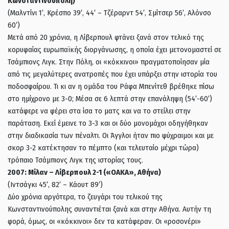
Κωνσταντινούπολη)
(Μαλντίνι 1′, Κρέσπο 39′, 44′ – Τζέραρντ 54′, Σμίτσερ 56′, Αλόνσο
60′)
Μετά από 20 χρόνια, η Λίβερπουλ φτάνει ξανά στον τελικό της
κορυφαίας ευρωπαϊκής διοργάνωσης, η οποία έχει μετονομαστεί σε
Τσάμπιονς Λιγκ. Στην Πόλη, οι «κόκκινοι» πραγματοποίησαν μία
από τις μεγαλύτερες ανατροπές που έχει υπάρξει στην ιστορία του
ποδοσφαίρου. Τι κι αν η ομάδα του Ράφα Μπενίτεθ βρέθηκε πίσω
στο ημίχρονο με 3-0; Μέσα σε 6 λεπτά στην επανάληψη (54′-60′)
κατάφερε να φέρει στα ίσα το ματς και να το στείλει στην
παράταση. Εκεί έμεινε το 3-3 και οι δύο μονομάχοι οδηγήθηκαν
στην διαδικασία των πέναλτι. Οι Άγγλοι ήταν πιο ψύχραιμοι και με
σκορ 3-2 κατέκτησαν το πέμπτο (και τελευταίο μέχρι τώρα)
τρόπαιο Τσάμπιονς Λιγκ της ιστορίας τους.
2007: Mίλαν – Λίβερπουλ 2-1 («ΟΑΚΑ», Αθήνα)
(Ιντσάγκι 45′, 82′ – Κάουτ 89′)
Δύο χρόνια αργότερα, το ζευγάρι του τελικού της
Κωνσταντινούπολης συναντιέται ξανά και στην Αθήνα. Αυτήν τη
φορά, όμως, οι «κόκκινοι» δεν τα κατάφεραν. Οι «ροσονέρι»