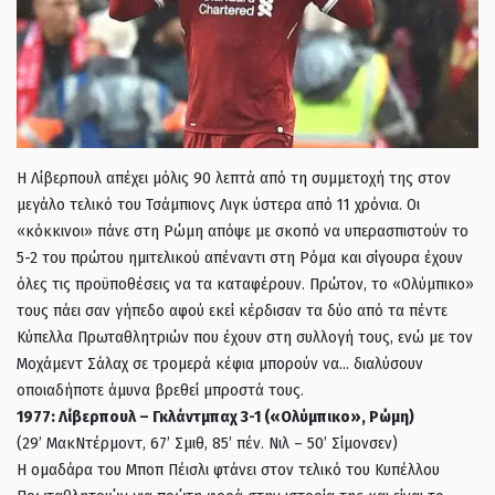
Η Λίβερπουλ απέχει μόλις 90 λεπτά από τη συμμετοχή της στον
μεγάλο τελικό του Τσάμπιονς Λιγκ ύστερα από 11 χρόνια. Οι
«κόκκινοι» πάνε στη Ρώμη απόψε με σκοπό να υπερασπιστούν το
5-2 του πρώτου ημιτελικού απέναντι στη Ρόμα και σίγουρα έχουν
όλες τις προϋποθέσεις να τα καταφέρουν. Πρώτον, το «Ολύμπικο»
τους πάει σαν γήπεδο αφού εκεί κέρδισαν τα δύο από τα πέντε
Κύπελλα Πρωταθλητριών που έχουν στη συλλογή τους, ενώ με τον
Μοχάμεντ Σάλαχ σε τρομερά κέφια μπορούν να… διαλύσουν
οποιαδήποτε άμυνα βρεθεί μπροστά τους.
1977: Λίβερπουλ – Γκλάντμπαχ 3-1 («Ολύμπικο», Ρώμη)
(29’ ΜακΝτέρμοντ, 67’ Σμιθ, 85’ πέν. Νιλ – 50’ Σίμονσεν)
Η oμαδάρα του Μποπ Πέισλι φτάνει στον τελικό του Κυπέλλου