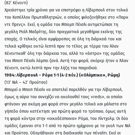
(82’ Κένεντι)
Xρειάστηκε τρία χρόνια για να επιστρέψει η Λίβερπουλ στον τελικό
του Κυπέλλου Πρωταθλητριών, ο οποίος φιλοξενήθηκε στο «Παρκ
ντε Πρενς». Εκεί, η ομάδα του Μπομπ Πέισλι αντιμετώπισε τη
μεγάλη Ρεάλ Μαδρίτης, δύο πραγματικά μεγαθήρια εκείνης της
εποχής. Ο τελικός είναι αμφίρροπος σε όλη τη διάρκειά του και
τελικά κρίθηκε οκτώ λεπτά πριν το τέλος με τέρμα του Άλαν
Κένεντικαθ’ όλη την διάρκεια του, αλλά το «άστρο» της ομάδας
του Μποπ Πέισλι λάμπει ξανά. Αυτή την φορά, σκόρερ ήταν ο Άλαν
Κένεντι, οκτώ λεπτά πριν την λήξη του παιχνιδιού.
1984: Λίβερπουλ – Ρόμα 1-1 (4-2 πέν.) («Ολύμπικο», Ρώμη)
(13’ Νιλ – 42’ Προύτσο)
Mπορεί ο Μποπ Πέισλι να αποτελεί παρελθόν για την Λίβερπουλ,
όμως η αύρα του συνεχίζει να ακολουθεί τους «reds», οι οποίοι
φτάνουν για ακόμη μια φορά στον μεγάλο τελικό και μάλιστα στο
γήπεδο όπου κατέκτησε για πρώτη φορά το τρόπαιο, όμως αυτή
τη φορά κόντρα στην «οικοδέσποινα» Ρόμα, του Λίντχολμ. Οι δύο
ομάδες έμειναν στο 1-1 από το πρώτο ημίχρονο με τα γκολ των Νιλ
και Προύτσο. Οδηγήθηκαν στη διαδικασία των πέναλτι. Εκεί οι