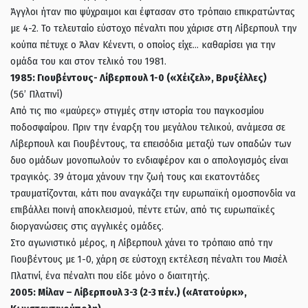
Άγγλοι ήταν πιο ψύχραιμοι και έφτασαν στο τρόπαιο επικρατώντας
με 4-2. Το τελευταίο εύστοχο πέναλτι που χάρισε στη Λίβερπουλ την
κούπα πέτυχε ο Άλαν Κένεντι, o οποίος είχε… καθαρίσει για την
ομάδα του και στον τελικό του 1981.
1985: Γιουβέντους- Λίβερπουλ 1-0 («Χέιζελ», Βρυξέλλες)
(56’ Πλατινί)
Από τις πιο «μαύρες» στιγμές στην ιστορία του παγκοσμίου
ποδοσφαίρου. Πριν την έναρξη του μεγάλου τελικού, ανάμεσα σε
Λίβερπουλ και Γιουβέντους, τα επεισόδια μεταξύ των οπαδών των
δυο ομάδων μονοπωλούν το ενδιαφέρον και ο απολογισμός είναι
τραγικός. 39 άτομα χάνουν την ζωή τους και εκατοντάδες
τραυματίζονται, κάτι που αναγκάζει την ευρωπαϊκή ομοσπονδία να
επιβάλλει ποινή αποκλεισμού, πέντε ετών, από τις ευρωπαϊκές
διοργανώσεις στις αγγλικές ομάδες.
Στο αγωνιστικό μέρος, η Λίβερπουλ χάνει το τρόπαιο από την
Γιουβέντους με 1-0, χάρη σε εύστοχη εκτέλεση πέναλτι του Μισέλ
Πλατινί, ένα πέναλτι που είδε μόνο ο διαιτητής.
2005: Μίλαν – Λίβερπουλ 3-3 (2-3 πέν.) («Ατατούρκ»,