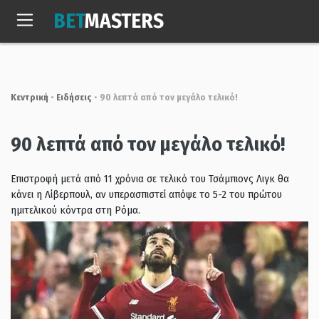
Skip
BET
MASTERS
to
Παρ, 7 Αυγ. 2026
22:27:42
content
Κεντρική
•
Ειδήσεις
•
90 λεπτά από τον μεγάλο τελικό!
90 λεπτά από τον μεγάλο τελικό!
Επιστροφή μετά από 11 χρόνια σε τελικό του Τσάμπιονς Λιγκ θα
κάνει η Λίβερπουλ, αν υπερασπιστεί απόψε το 5-2 του πρώτου
ημιτελικού κόντρα στη Ρόμα.