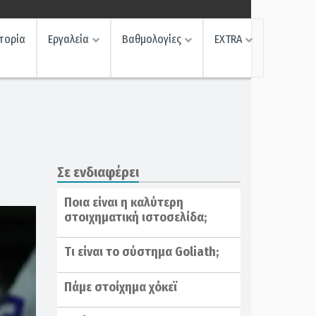
τορία
Εργαλεία
Βαθμολογίες
EXTRA
Σε ενδιαφέρει
Ποια είναι η καλύτερη
στοιχηματική ιστοσελίδα;
Tι είναι το σύστημα Goliath;
Πάμε στοίχημα χόκεϊ