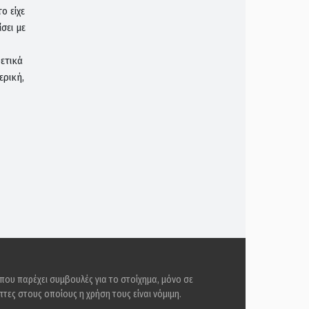
ο είχε
σει με
ρετικά
ερική,
 που παρέχει συμβουλές για το στοίχημα, μόνο σε
τες στους οποίους η χρήση τους είναι νόμιμη.