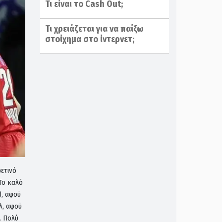
Τι είναι το Cash Out;
Τι χρειάζεται για να παίξω
στοίχημα στο ίντερνετ;
φετινό
Το καλό
), αφού
άλ, αφού
. Πολύ