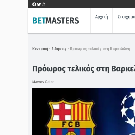
Skip
to
content
Αρχική
Στοιχημα
BET
MASTERS
Κεντρική
•
Ειδήσεις
•
Πρόωρος τελικός στη Βαρκελώνη
Πρόωρος τελικός στη Βαρκ
Mavros Gatos