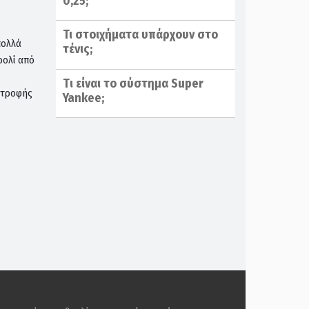
0,25;
Τι στοιχήματα υπάρχουν στο
πολλά
τένις;
ρολί από
Tι είναι το σύστημα Super
ιστροφής
Yankee;