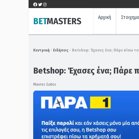
Skip
to
content
Αρχική
Στοιχημα
BET
MASTERS
Κεντρική
•
Ειδήσεις
•
Betshop: Έχασες ένα; Πάρε πίσω τα
Betshop: Έχασες ένα; Πάρε π
Mavros Gatos