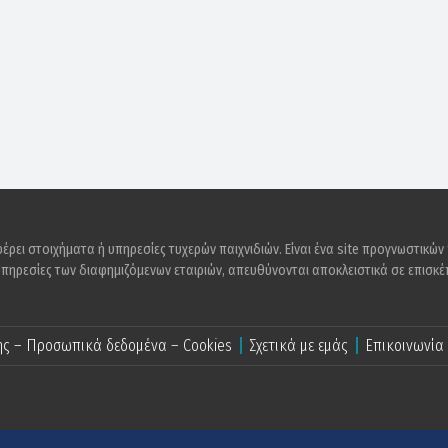
ρει στοιχήματα ή υπηρεσίες τυχερών παιχνιδιών. Είναι ένα site προγνωστικών
υπηρεσίες των διαφημιζόμενων εταιριών, απευθύνονται αποκλειστικά σε επισκέπ
ης – Προσωπικά δεδομένα – Cookies
Σχετικά με εμάς
Επικοινωνία