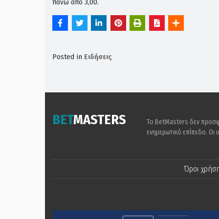
πάνω από 3,00.
Posted in
Ειδήσεις
BET
MASTERS
Το BetMasters δεν προσφέ
ενημερωτικό επίπεδο. Οι 
Όροι χρήσ