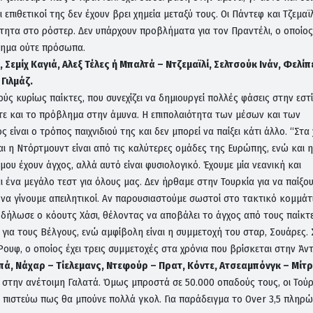
επιθετικοί της δεν έχουν βρει χημεία μεταξύ τους. Οι Πάντεφ και Τζεμαϊλ
ητα στο ρόστερ. Δεν υπάρχουν προβλήματα για τον Πραντέλι, ο οποίο
στημα ούτε πρόσωπα.
Σεμίχ Καγιά, Αλεξ Τέλες ή Μπαλτά – Ντζεμαϊλί, Σελτσούκ Ινάν, Φελί
Γιλμάζ.
ύς κυρίως παίκτες, που συνεχίζει να δημιουργεί πολλές φάσεις στην εστ
ούτε και το πρόβλημα στην άμυνα. Η επιπολαιότητα των μέσων και των
 είναι ο τρόπος παιχνιδιού της και δεν μπορεί να παίξει κάτι άλλο. “Στα
αι η Ντόρτμουντ είναι από τις καλύτερες ομάδες της Ευρώπης, ενώ και η
μου έχουν άγχος, αλλά αυτό είναι φυσιολογικό. Έχουμε μία νεανική και
 ένα μεγάλο τεστ για όλους μας. Δεν ήρθαμε στην Τουρκία για να παίξο
να γίνουμε απειλητικοί. Αν παρουσιαστούμε σωστοί στο τακτικό κομμάτ
 δήλωσε ο κόουτς Χάσι, θέλοντας να αποβάλει το άγχος από τους παίκτε
για τους Βέλγους, ενώ αμφίβολη είναι η συμμετοχή του σταρ, Σουάρες. 
ουφ, ο οποίος έχει τρεις συμμετοχές στα χρόνια που βρίσκεται στην Άντ
πά, Νάχαρ – Τίελεμανς, Ντεφούρ – Πρατ, Κόντε, Ατσεαμπόνγκ – Μίτ
ά στην ανέτοιμη Γαλατά. Όμως μπροστά σε 50.000 οπαδούς τους, οι Τούρκ
ι πιστεύω πως θα μπούνε πολλά γκολ. Για παράδειγμα το Over 3,5 πληρώ