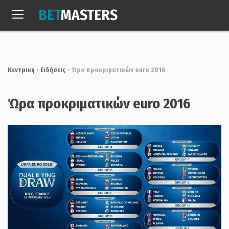
Skip
BET
MASTERS
to
Δευτ, 10 Αυγ. 2026
06:54:46
content
Κεντρική
•
Ειδήσεις
•
Ώρα προκριματικών euro 2016
Ώρα προκριματικών euro 2016