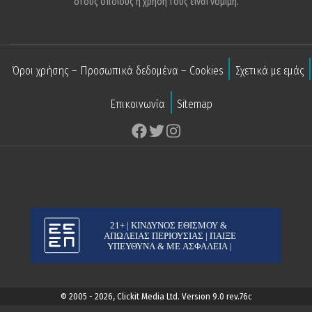
στους οποίους η χρήση τους είναι νόμιμη.
Όροι χρήσης – Προσωπικά δεδομένα – Cookies
Σχετικά με εμάς
Επικοινωνία
Sitemap
© 2005 - 2026, Clickit Media Ltd. Version 9.0 rev.76c