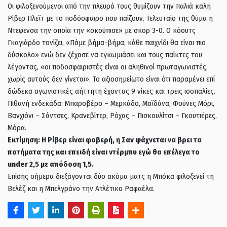
Οι φιλοξενούμενοι από την πλευρά τους θυμίζουν την παλιά καλή
Ρίβερ Πλεϊτ με το ποδόσφαιρο που παίζουν. Τελευταίο της θύμα η
Ντεφενσα την οποία την «σκούπισε» με σκορ 3-0. Ο κόουτς
Γκαγιάρδο τονίζει, «Πάμε βήμα-βήμα, κάθε παιχνίδι θα είναι πιο
δύσκολο» ενώ δεν ξέχασε να εγκωμιάσει και τους παίκτες του
λέγοντας, «οι ποδοσφαιριστές είναι οι αληθινοί πρωταγωνιστές,
χωρίς αυτούς δεν γίνεται». Το αξιοσημείωτο είναι ότι παραμένει επί
δώδεκα αγωνιστικές αήττητη έχοντας 9 νίκες και τρεις ισοπαλίες.
Πιθανή ενδεκάδα: Μπαροβέρο – Μερκάδο, Μαϊδάνα, Φούνες Μόρι,
Βανχιόνι – Σάντσες, Κρανεβίτερ, Ρόχας – Πισκουλίτσι – Γκουτιέρες,
Μόρα.
Εκτίμηση: Η Ρίβερ είναι φοβερή, η Σαν ψάχνεται να βρει τα
πατήματα της και επειδή είναι ντέρμπυ εγώ θα επέλεγα το
under 2,5 με απόδοση 1,5.
Επίσης σήμερα διεξάγονται δύο ακόμα ματς η Μπόκα φιλοξενεί τη
Βελέζ και η Μπελγράνο την Ατλέτικο Ραφαέλα.