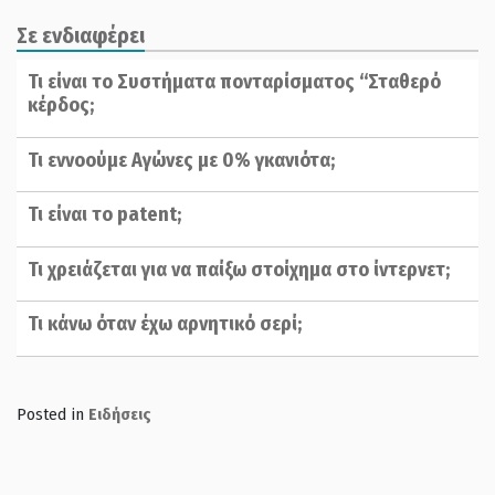
Σε ενδιαφέρει
Τι είναι το Συστήματα πονταρίσματος “Σταθερό
κέρδος;
Τι εννοούμε Αγώνες με 0% γκανιότα;
Τι είναι το patent;
Τι χρειάζεται για να παίξω στοίχημα στο ίντερνετ;
Τι κάνω όταν έχω αρνητικό σερί;
Posted in
Ειδήσεις