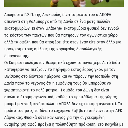
Απόψε στο Γ.Σ.Π. της Λευκωσίας δίνει τα ρέστα του ο ΑΠΟΕΛ
απέναντι στη Άαλμποργκ από τη Δανία σε ένα ματς πολλών
εκατομμυρίων. Κι όταν μιλάω για εκατομμύρια φυσικά δεν εννοώ
το κόστος των παιχτών που θα πατήσουν τον αγωνιστικό χώρο
αλλά τα οφέλη που θα αποφέρει είτε στον έναν είτε στον άλλο μια
πρόκριση στους ομίλους της κορυφαίας διασυλλογικής
διοργάνωσης.
Οι Κύπριοι τουλάχιστον θεωρητικά έχουν το πάνω χέρι. Αυτό διότι
κατάφεραν να πετύχουν το περίφημο εκτός έδρας γκολ με τον
Βινίσιους στο δεύτερο ημίχρονο και να πάρουν την ισοπαλία στη
Δανία παρά το γεγονός ότι η εμφάνισή τους θα μπορούσε να
χαρακτηριστεί το πολύ μέτρια. Η ομάδα του Δώνη δεν είναι
απόλυτα έτοιμη αγωνιστικά, καθώς το πρωτάθλημα της χώρας
μπορεί μεν να ξεκινήσε αλλά ο ΑΠΟΕΛ δεν έχει ακόμη αγωνιστεί. Το
πρώτο του ματς το δίνει το ερχόμενο Σάββατο απέναντι στην ΑΕΚ
Λάρνακας. Φυσικά ούτε καν λόγος για την συγκεκριμένη
αναμέτρηση αφού προέχει η πολυπόθητη πρόκριση. Στο παιχνίδι με