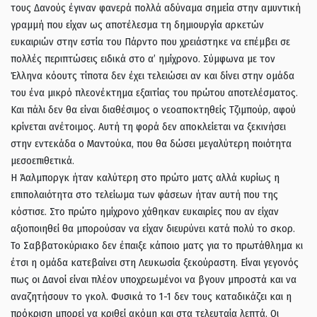
τους Δανούς έγιναν φανερά πολλά αδύναμα σημεία στην αμυντική
γραμμή που είχαν ως αποτέλεσμα τη δημιουργία αρκετών
ευκαιριών στην εστία του Πάρντο που χρειάστηκε να επέμβει σε
πολλές περιπτώσεις ειδικά στο α’ ημίχρονο. Σύμφωνα με τον
Έλληνα κόουτς τίποτα δεν έχει τελειώσει αν και δίνει στην ομάδα
του ένα μικρό πλεονέκτημα εξαιτίας του πρώτου αποτελέσματος.
Και πάλι δεν θα είναι διαθέσιμος ο νεοαποκτηθείς Τζιμπούρ, αφού
κρίνεται ανέτοιμος. Αυτή τη φορά δεν αποκλείεται να ξεκινήσει
στην εντεκάδα ο Μαντούκα, που θα δώσει μεγαλύτερη ποιότητα
μεσοεπιθετικά.
Η Άαλμποργκ ήταν καλύτερη στο πρώτο ματς αλλά κυρίως η
επιπολαιότητα στο τελείωμα των φάσεων ήταν αυτή που της
κόστισε. Στο πρώτο ημίχρονο χάθηκαν ευκαιρίες που αν είχαν
αξιοποιηθεί θα μπορούσαν να είχαν διευρύνει κατά πολύ το σκορ.
Το Σαββατοκύριακο δεν έπαιξε κάποιο ματς για το πρωτάθλημα κι
έτσι η ομάδα κατεβαίνει στη Λευκωσία ξεκούραστη. Είναι γεγονός
πως οι Δανοί είναι πλέον υποχρεωμένοι να βγουν μπροστά και να
αναζητήσουν το γκολ. Φυσικά το 1-1 δεν τους καταδικάζει και η
πρόκριση μπορεί να κριθεί ακόμη και στα τελευταία λεπτά. Οι