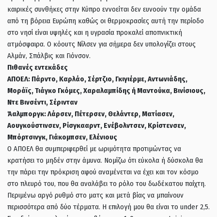
καιρικές συνθήκες στην Κύπρο εννοείται δεν ευνοούν την ομάδα
από τη βόρεια Ευρώπη καθώς οι θερμοκρασίες αυτή την περίοδο
στο νησί είναι υψηλές και η υγρασία προκαλεί αποπνικτική
ατμόσφαιρα. Ο κόουτς Νίλσεν για σήμερα δεν υπολογίζει στους
Αλμάν, Σπάλβις και Γιόνσον.
Πιθανές εντεκάδες
ΑΠΟΕΛ: Πάρντο, Καρλάο, Σέρτζιο, Γκιγιέρμε, Αντωνιάδης,
Μοράϊς, Τιάγκο Γκόμες, Χαραλαμπίδης ή Μαντούκα, Βινίσιους,
Ντε Βινσέντι, Σέρινταν
Άαλμποργκ: Λάρσεν, Πέτερσεν, Θελάντερ, Ματίασεν,
Αουγκούστινσεν, Ρίσγκααρντ, Ενέβολντσεν, Κρίστενσεν,
Μπόρτσινγκ, Γιάκομπσεν, Ελένιους
Ο ΑΠΟΕΛ θα συμπεριφερθεί με ωριμότητα προτιμώντας να
κρατήσει το μηδέν στην άμυνα. Νομίζω ότι εύκολα ή δύσκολα θα
την πάρει την πρόκριση αφού αναμένεται να έχει και τον κόσμο
στο πλευρό του, που θα αναλάβει το ρόλο του δωδέκατου παίχτη.
Περιμένω αργό ρυθμό στο ματς και μετά βίας να μπαίνουν
περισσότερα από δύο τέρματα. Η επιλογή μου θα είναι το under 2,5.