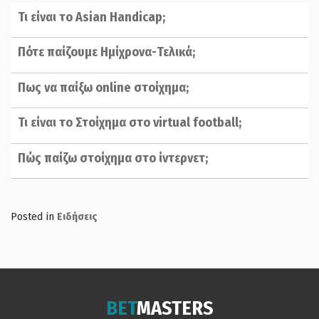
Τι είναι το Asian Handicap;
Πότε παίζουμε Ημίχρονα-Τελικά;
Πως να παίξω online στοίχημα;
Τι είναι το Στοίχημα στο virtual football;
Πώς παίζω στοίχημα στο ίντερνετ;
Posted in
Ειδήσεις
BET
MASTERS