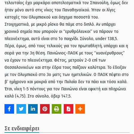
τελευταίος έχει μαρκάρει αποτελεσματικά τον Σπανούλη, όμως δεν
ήταν μόνο αυτό στις νίκες του Παναθηναϊκού. Ήταν οι λίγες
κατοχές του Ολυμπιακού και άσχημα ποσοστά του.
Στοιχηματικά, με μικρό ρίσκο θα πάμε στο διπλό. Αν υπάρχει
χρονικό σημείο που μπορούν οι “ερυθρόλευκοι” να πάρουν το
πλεονέκτημα, αυτό είναι στο 1ο παιχνίδι. Σύνολο, under 138,5.
Πέρα, όμως, από τους τελικούς για τον πρωταθλητή, υπάρχει και η
σειρά για την 3η θέση. Πανιώνιος-ΠΑΟΚ με τους “κυανέρυθρους”
να έχουν το πλεονέκτημα. Φέτος, μετρούν 2-0 επί των
Θεσσαλονικέων και στην έδρα τους παίζουν καλύτερα. Το έδειξαν
με τον Ολυμπιακό στο 3ο ματς των ημιτελικών. Ο ΠΑΟΚ πέφτει στο
β’ ημίχρονο και μακριά από την Πυλαία δεν τα πάει και τόσο καλά.
Έτσι, νίκη 1-5 πόντους για τον Πανιώνιο είναι εφικτή και πληρώνει
καλά (4,75). Στο σύνολο, όβερ 147,5.
Σε ενδιαφέρει