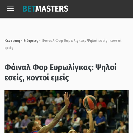
Skip
BET
MASTERS
to
Παρ, 7 Αυγ. 2026
03:54:08
content
Κεντρική
•
Ειδήσεις
•
Φάιναλ Φορ Ευρωλίγκας: Ψηλοί εσείς, κοντοί
εμείς
Φάιναλ Φορ Ευρωλίγκας: Ψηλοί
εσείς, κοντοί εμείς