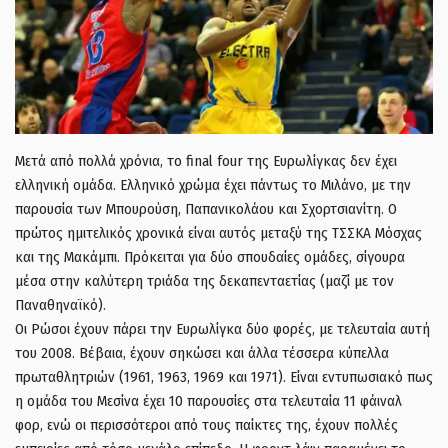
Μετά από πολλά χρόνια, το final four της Ευρωλίγκας δεν έχει
ελληνική ομάδα. Ελληνικό χρώμα έχει πάντως το Μιλάνο, με την
παρουσία των Μπουρούση, Παπανικολάου και Σχορτσιανίτη. Ο
πρώτος ημιτελικός χρονικά είναι αυτός μεταξύ της ΤΣΣΚΑ Μόσχας
και της Μακάμπι. Πρόκειται για δύο σπουδαίες ομάδες, σίγουρα
μέσα στην καλύτερη τριάδα της δεκαπενταετίας (μαζί με τον
Παναθηναϊκό).
Οι Ρώσοι έχουν πάρει την Ευρωλίγκα δύο φορές, με τελευταία αυτή
του 2008. Βέβαια, έχουν σηκώσει και άλλα τέσσερα κύπελλα
πρωταθλητριών (1961, 1963, 1969 και 1971). Είναι εντυπωσιακό πως
η ομάδα του Μεσίνα έχει 10 παρουσίες στα τελευταία 11 φάιναλ
φορ, ενώ οι περισσότεροι από τους παίκτες της, έχουν πολλές