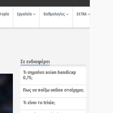
τορία
Εργαλεία
Βαθμολογίες
EXTRA
Σε ενδιαφέρει
Τι σημαίνει asian handicap
0,75;
Πως να παίξω online στοίχημα;
Τι είναι το trixie;