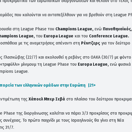
στα προκριματικά των ευρωπαϊκών διοργανώσεων και θέλουν στο τέλος 
ές ομάδες που καλούνται να ανταπεξέλθουν για να βρεθούν στη League P
αρουσία στη League Phase του
Champions League,
ενώ
Παναθηναϊκός,
hampions League,
του
Europa League
και του
Conference League.
ροσπάθεια με τις αναμετρήσεις απέναντι στη
Ρέιντζερς
για τον δεύτερο
ς Γλασκώβης (22/7) και ακολουθεί η ρεβάνς στο ΟΑΚΑ (30/7) με φόντο
ο «τριφύλλι» μίνιμουμ τη League Phase του
Europa League,
ενώ φυσικά 
ampions League.
 πορεία των ελληνικών ομάδων στην Ευρώπη |21+
αντιμέτωπη της
Χάποελ Μπερ Σεβά
στο πλαίσιο του δεύτερου προκριμα
ue Phase της διοργάνωσης καλείται να
πάρει 3/3 προκρίσεις στα προκρι
συνέχειας. Το πρώτο παιχνίδι με τους Ισραηλινούς θα γίνει στη Νέα
ις 31/7.