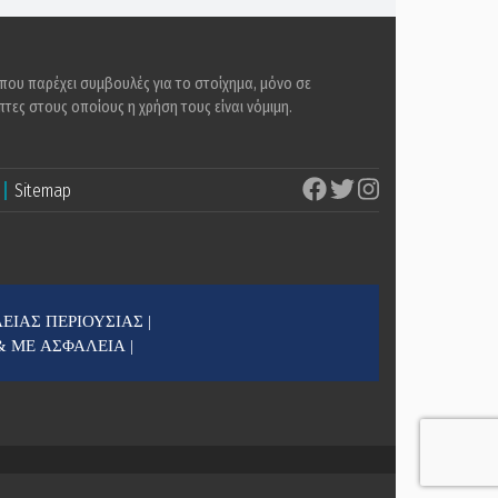
 που παρέχει συμβουλές για το στοίχημα, μόνο σε
τες στους οποίους η χρήση τους είναι νόμιμη.
Sitemap