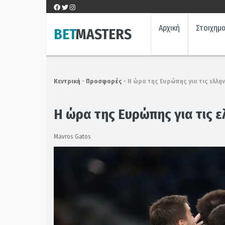
Skip
to
content
Αρχική
Στοιχημα
BET
MASTERS
Κεντρική
•
Προσφορές
•
Η ώρα της Ευρώπης για τις ελλη
Η ώρα της Ευρώπης για τις ε
Mavros Gatos