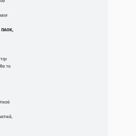
του
hase
 ΠΑΟΚ,
 την
θα το
τικού
ματικά,