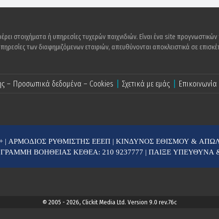
ρει στοιχήματα ή υπηρεσίες τυχερών παιχνιδιών. Είναι ένα site προγνωστικών
υπηρεσίες των διαφημιζόμενων εταιριών, απευθύνονται αποκλειστικά σε επισκέπ
ης – Προσωπικά δεδομένα – Cookies
Σχετικά με εμάς
Επικοινωνία
© 2005 - 2026, Clickit Media Ltd. Version 9.0 rev.76c