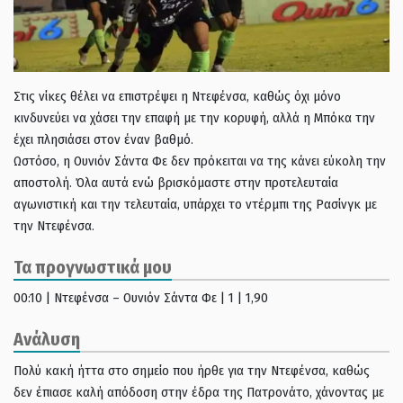
Στις νίκες θέλει να επιστρέψει η Ντεφένσα, καθώς όχι μόνο
κινδυνεύει να χάσει την επαφή με την κορυφή, αλλά η Μπόκα την
έχει πλησιάσει στον έναν βαθμό.
Ωστόσο, η Ουνιόν Σάντα Φε δεν πρόκειται να της κάνει εύκολη την
αποστολή. Όλα αυτά ενώ βρισκόμαστε στην προτελευταία
αγωνιστική και την τελευταία, υπάρχει το ντέρμπι της Ρασίνγκ με
την Ντεφένσα.
Τα προγνωστικά μου
00:10 | Ντεφένσα – Ουνιόν Σάντα Φε | 1 | 1,90
Ανάλυση
Πολύ κακή ήττα στο σημείο που ήρθε για την Ντεφένσα, καθώς
δεν έπιασε καλή απόδοση στην έδρα της Πατρονάτο, χάνοντας με