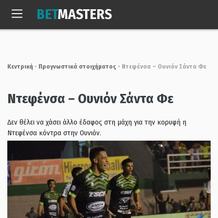
Skip
BET
MASTERS
to
Σαβ, 8 Αυγ. 2026
09:16:38
content
Κεντρική
•
Προγνωστικά στοιχήματος
•
Ντεφένσα – Ουνιόν Σάντα Φε
Ντεφένσα – Ουνιόν Σάντα Φε
Δεν θέλει να χάσει άλλο έδαφος στη μάχη για την κορυφή η
Ντεφένσα κόντρα στην Ουνιόν.