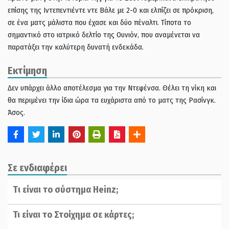
επίσης της Ιντεπεντιέντε ντε Βάλε με 2-0 και ελπίζει σε πρόκριση,
σε ένα ματς μάλιστα που έχασε και δύο πέναλτι. Τίποτα το
σημαντικό στο ιατρικό δελτίο της Ουνιόν, που αναμένεται να
παρατάξει την καλύτερη δυνατή ενδεκάδα.
Εκτίμηση
Δεν υπάρχει άλλο αποτέλεσμα για την Ντεφένσα. Θέλει τη νίκη και
θα περιμένει την ίδια ώρα τα ευχάριστα από το ματς της Ρασίνγκ.
Άσος.
Σε ενδιαφέρει
Tι είναι το σύστημα Ηeinz;
Τι είναι το Στοίχημα σε κάρτες;