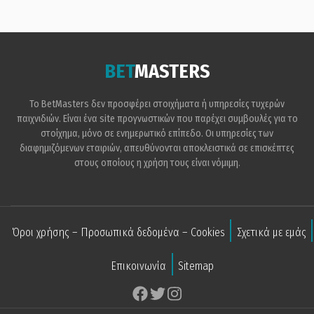
BET
MASTERS
Το BetMasters δεν προσφέρει στοιχήματα ή υπηρεσίες τυχερών
παιχνιδιών. Είναι ένα site προγνωστικών που παρέχει συμβουλές για το
στοίχημα, μόνο σε ενημερωτικό επίπεδο. Οι υπηρεσίες των
διαφημιζόμενων εταιριών, απευθύνονται αποκλειστικά σε επισκέπτες
στους οποίους η χρήση τους είναι νόμιμη.
Όροι χρήσης – Προσωπικά δεδομένα – Cookies
Σχετικά με εμάς
Επικοινωνία
Sitemap