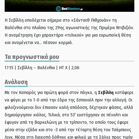
Η Σεβίλλη υποδέχεται σήμερα στο «Σάντσεθ Πιθχουάν» τη
Βαλένθια στο πλαίσιο της 29ης αγωνιστικής της Πριμέρα Ντιβιζιόν.
Η αναμέτρηση έχει χαρακτήρα «τελικού» για μια ευρωπαϊκή θέση
και αναμένεται να… πέσουν κορμιά.
Τα προγνωστικά μου
17:15 | Σεβίλλη – Βαλένθια | ΗΤ Χ | 2,06
Ανάλυση
Mε τον Καπαρός για πρώτη φορά στον πάγκο, η
Σεβίλλη
κατάφερε
να φύγει με το 1-0 από την έδρα της Εσπανιόλ πριν την αλλαγή. Οι
φιλοξενούμενοι δεν έπιασαν καλή απόδοση, δέχτηκαν φάσεις, αλλά
δημιούργησαν κιόλας. Τελικά, στο 53′ ευστόχησαν σε πέναλτι και
έφυγαν από τη Βαρκελώνη με το τρίποντο, το οποίο τους έφερε
μέσα στην εξάδα και στο -3 από την τέταρτη θέση του Τσάμπιονς
Λιγκ. Μέσα στη διακοπή δόθηκε και φιλικό με τη Σάλκε προς τιμήν