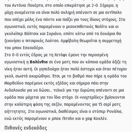
του Αντόνιο Πουέρτα, στο οποίο επικράτησε με 2-0. Σήμερα, η
μάχη αναμένεται να είναι πολύ σκληρή απέναντι σε μια αντίπαλο
που απέχει μόλις ένα πόντο και παίζει για τους ίδιους στόχους. Στα
αγωνιστικά, εκτός παραμένουν ο μεσοεπιθετικός Νολίτο και οι
γκολκίπερ Βάλτσικ και Σοριάνο, οπότε κάτω από τα δοκάρια θα
ξεκινήσει ο πιτσιρικάς Λούτσο. Αμφίβολη θεωρείται η συμμετοχή
του μπακ Εσκουδέρο.
Στο 0-0 εντός έδρας με τη Χετάφε έμεινε την περασμένη
αγωνιστική η
Βαλένθια
σε ένα ματς που αν κάποια ομάδα άξιζε τη
νίκη ήταν αυτή. Οι γηπεδούχοι ήταν πολύ άστοχοι και όταν πέτυχαν
γκολ, σωστά ακυρώθηκε. Έτσι, με το βαθμό που πήρε η ομάδα του
Μαρθελίνο παρέμεινε εκτός εξάδας και σήμερα πάει στην
Ανδαλουσία για να δώσει… τελικό για την Ευρώπη απέναντι σε μια
ομάδα που μάχεται για τον ίδιο στόχο. Οι «νυχτερίδες» βρίσκονται
στην καλύτερη φάση της σεζόν, παραμένοντας για 15 σερί ματς
αήττητητες. Στα αγωνιστικά, διαθέσιμος είναι ο στόπερ Ρονάλια,
ενώ εκτός παραμένουν ο μπακ Πιτσίνι και ο χαφ Κοκλέν.
Πιθανές ενδεκάδες