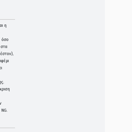
αι η
ο
’ όσο
 στα
έστον),
αφέμι
ει
ης.
κριση
ν
 NG.