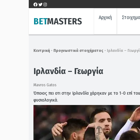
Skip
to
content
Αρχική
Στοιχημα
BET
MASTERS
Κεντρική
•
Προγνωστικά στοιχήματος
•
Ιρλανδία – Γεωργ
Ιρλανδία – Γεωργία
Mavros Gatos
Όποιος πει οτι στην Ιρλανδία χάρηκαν με το 1-0 επί το
φυσιολογικά.