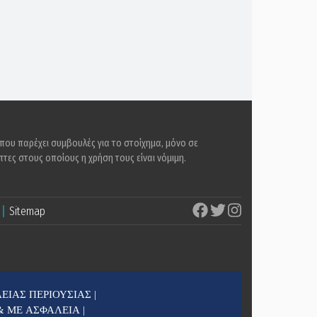
 που παρέχει συμβουλές για το στοίχημα, μόνο σε
τες στους οποίους η χρήση τους είναι νόμιμη.
Sitemap