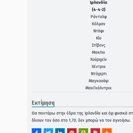
Ιρλανδία
(4-4-2)
Ράντολφ
Κόλμαν
Ντάφι
Κίο
Στίβενς
ΜακΛιν
Χούριχεϊν
Χέντρικ
Ντόχερτι
Μαγκουάιρ
ΜακΓκόλντρικ
Εκτίμηση
Θα ποντάρω στην έδρα της Ιρλανδία και όχι φυσικά στ
δίνουν τον άσο στο 1,70, δεν μπορώ να τον αγνοήσω.