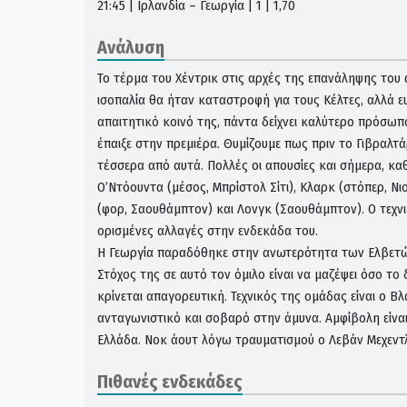
21:45 | Ιρλανδία – Γεωργία | 1 | 1,70
Ανάλυση
Το τέρμα του Χέντρικ στις αρχές της επανάληψης του 
ισοπαλία θα ήταν καταστροφή για τους Κέλτες, αλλά ε
απαιτητικό κοινό της, πάντα δείχνει καλύτερο πρόσωπο 
έπαιξε στην πρεμιέρα. Θυμίζουμε πως πριν το Γιβραλτάρ,
τέσσερα από αυτά. Πολλές οι απουσίες και σήμερα, κα
Ο’Ντόουντα (μέσος, Μπρίστολ Σίτι), Κλαρκ (στόπερ, Νι
(φορ, Σαουθάμπτον) και Λονγκ (Σαουθάμπτον). Ο τεχνικ
ορισμένες αλλαγές στην ενδεκάδα του.
Η Γεωργία παραδόθηκε στην ανωτερότητα των Ελβετών 
Στόχος της σε αυτό τον όμιλο είναι να μαζέψει όσο τ
κρίνεται απαγορευτική. Τεχνικός της ομάδας είναι ο Βλ
ανταγωνιστικό και σοβαρό στην άμυνα. Αμφίβολη είναι
Ελλάδα. Νοκ άουτ λόγω τραυματισμού ο Λεβάν Μεχεντλίτ
Πιθανές ενδεκάδες