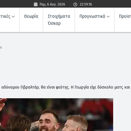
Πεμ, 6 Αυγ. 2026
22:59:17
τικές
Θεωρία
Στοιχήματα
Προγνωστικά
Προϊσ
Όσκαρ
ία
υ αδύναμου Γιβραλτάρ, θα είναι ψεύτης. Η Γεωργία είχε δύσκολο ματς και