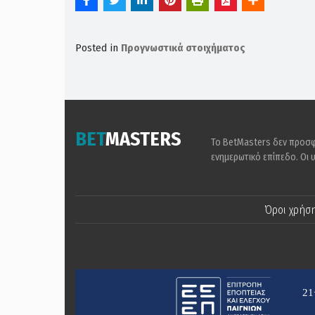
Posted in
Προγνωστικά στοιχήματος
BET
MASTERS
Το BetMasters δεν προσφέ
ενημερωτικό επίπεδο. Οι 
Όροι χρήσ