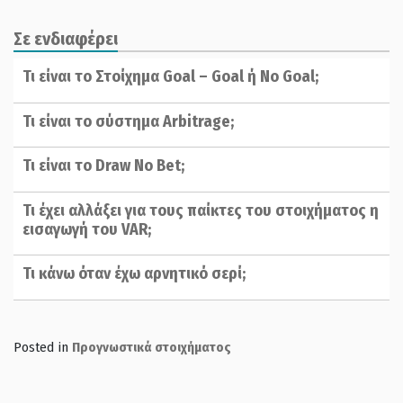
Σε ενδιαφέρει
Τι είναι το Στοίχημα Goal – Goal ή No Goal;
Τι είναι το σύστημα Arbitrage;
Τι είναι το Draw No Bet;
Τι έχει αλλάξει για τους παίκτες του στοιχήματος η
εισαγωγή του VAR;
Τι κάνω όταν έχω αρνητικό σερί;
Posted in
Προγνωστικά στοιχήματος