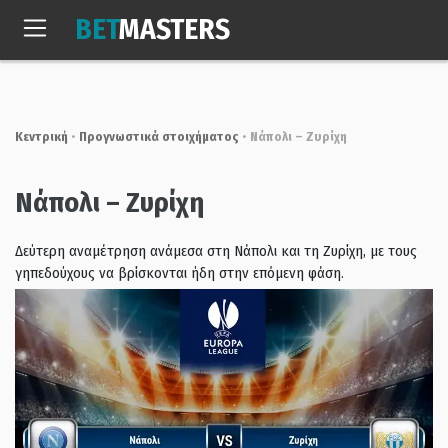
Skip
BET
MASTERS
to
Σαβ, 8 Αυγ. 2026
05:27:05
content
Κεντρική
•
Προγνωστικά στοιχήματος
•
Νάπολι – Ζυρίχη
Νάπολι – Ζυρίχη
Δεύτερη αναμέτρηση ανάμεσα στη Νάπολι και τη Ζυρίχη, με τους
γηπεδούχους να βρίσκονται ήδη στην επόμενη φάση.