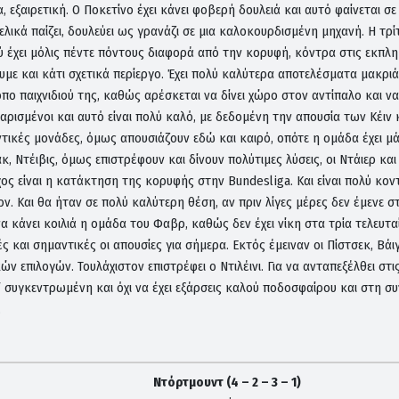
, εξαιρετική. Ο Ποκετίνο έχει κάνει φοβερή δουλειά και αυτό φαίνεται σε
τελικά παίζει, δουλεύει ως γρανάζι σε μια καλοκουρδισμένη μηχανή. H τρ
 έχει μόλις πέντε πόντους διαφορά από την κορυφή, κόντρα στις εκπλη
υμε και κάτι σχετικά περίεργο. Έχει πολύ καλύτερα αποτελέσματα μακρι
ρόπο παιχνιδιού της, καθώς αρέσκεται να δίνει χώρο στον αντίπαλο και να
αρισμένοι και αυτό είναι πολύ καλό, με δεδομένη την απουσία των Κέιν 
ντικές μονάδες, όμως απουσιάζουν εδώ και καιρό, οπότε η ομάδα έχει μά
ακ, Ντέιβις, όμως επιστρέφουν και δίνουν πολύτιμες λύσεις, οι Ντάιερ και
ος είναι η κατάκτηση της κορυφής στην Bundesliga. Και είναι πολύ κον
. Και θα ήταν σε πολύ καλύτερη θέση, αν πριν λίγες μέρες δεν έμενε στ
να κάνει κοιλιά η ομάδα του Φαβρ, καθώς δεν έχει νίκη στα τρία τελευτα
 και σημαντικές οι απουσίες για σήμερα. Εκτός έμειναν οι Πίστσεκ, Βάι
ών επιλογών. Τουλάχιστον επιστρέφει ο Ντιλέινι. Για να ανταπεξέλθει στι
′ συγκεντρωμένη και όχι να έχει εξάρσεις καλού ποδοσφαίρου και στη συ
.
Ντόρτμουντ (4 – 2 – 3 – 1)