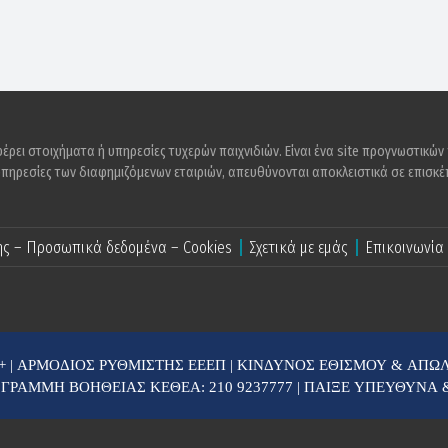
ρει στοιχήματα ή υπηρεσίες τυχερών παιχνιδιών. Είναι ένα site προγνωστικών
υπηρεσίες των διαφημιζόμενων εταιριών, απευθύνονται αποκλειστικά σε επισκέπ
ης – Προσωπικά δεδομένα – Cookies
Σχετικά με εμάς
Επικοινωνία