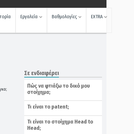
τορία
Εργαλεία
Βαθμολογίες
EXTRA
Σε ενδιαφέρει
Πώς να φτιάξω το δικό μου
γκο;
στοίχημα;
Τι είναι το patent;
Τι είναι το στοίχημα Head to
Head;