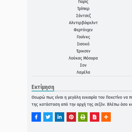
Γιορίς
Τρίπιερ
Σάντσεζ
Αλντερβάιρελντ
Φερτόνχεν
Γουίνκς
Σισοκό
Έρικσεν
Λούκας Μόουρα
Σον
Λαμέλα
Εκτίμηση
Θεωρώ πως είναι η μεγάλη ευκαιρία του Ποκετίνο να π
της κατάσταση από την αρχή της σεζόν. Βλέπω άσο κα