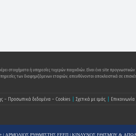
ρει στοιχήματα ή υπηρεσίες τυχερών παιχνιδιών. Είναι ένα site προγνωστικών
υπηρεσίες των διαφημιζόμενων εταιριών, απευθύνονται αποκλειστικά σε επισκέπ
ης – Προσωπικά δεδομένα – Cookies
Σχετικά με εμάς
Επικοινωνία