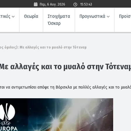
Πεμ, 6 Αυγ. 2026
15:53:44
τικές
Θεωρία
Στοιχήματα
Προγνωστικά
Προϊσ
Όσκαρ
ος όμιλος): Με αλλαγές και το μυαλό στην Τότεναμ
 Με αλλαγές και το μυαλό στην Τότενα
ται να αντιμετωπίσει απόψε τη Βόρσκλα με πολλές αλλαγές και το μυαλ