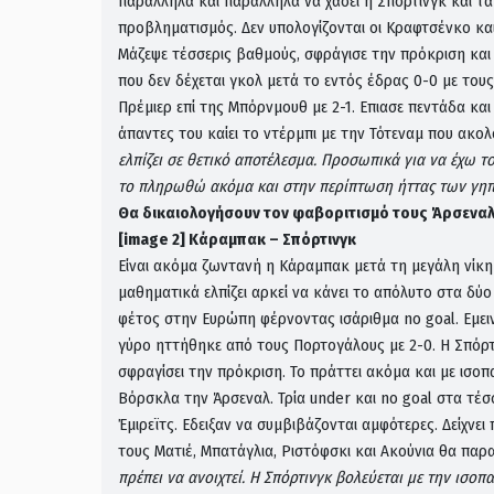
παράλληλα και παράλληλα να χάσει η Σπόρτινγκ και τ
προβληματισμός. Δεν υπολογίζονται οι Κραφτσένκο και
Μάζεψε τέσσερις βαθμούς, σφράγισε την πρόκριση και θ
που δεν δέχεται γκολ μετά το εντός έδρας 0-0 με τους 
Πρέμιερ επί της Μπόρνμουθ με 2-1. Επιασε πεντάδα και
άπαντες του καίει το ντέρμπι με την Τότεναμ που ακ
ελπίζει σε θετικό αποτέλεσμα. Προσωπικά για να έχω τ
το πληρωθώ ακόμα και στην περίπτωση ήττας των γηπ
Θα δικαιολογήσουν τον φαβοριτισμό τους Άρσεναλ 
[image 2] Κάραμπακ – Σπόρτινγκ
Είναι ακόμα ζωντανή η Κάραμπακ μετά τη μεγάλη νίκη ε
μαθηματικά ελπίζει αρκεί να κάνει το απόλυτο στα δύο
φέτος στην Ευρώπη φέρνοντας ισάριθμα no goal. Εμει
γύρο ηττήθηκε από τους Πορτογάλους με 2-0. Η Σπόρτι
σφραγίσει την πρόκριση. Το πράττει ακόμα και με ισοπ
Βόρσκλα την Άρσεναλ. Τρία under και no goal στα τέ
Έμιρεϊτς. Εδειξαν να συμβιβάζονται αμφότερες. Δείχνε
τους Ματιέ, Μπατάγλια, Ριστόφσκι και Ακούνια θα παρ
πρέπει να ανοιχτεί. Η Σπόρτινγκ βολεύεται με την ισοπ