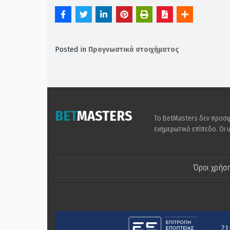
Posted in
Προγνωστικά στοιχήματος
BET
MASTERS
Το BetMasters δεν προσφέ
ενημερωτικό επίπεδο. Οι 
Όροι χρήσ