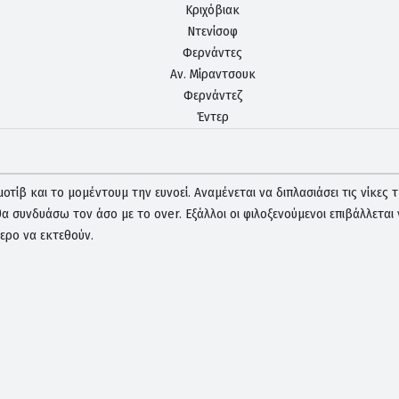
Κριχόβιακ
Ντενίσοφ
Φερνάντες
Αν. Μίραντσουκ
Φερνάντεζ
Έντερ
ίβ και το μομέντουμ την ευνοεί. Αναμένεται να διπλασιάσει τις νίκες 
θα συνδυάσω τον άσο με το
over
. Εξάλλοι οι φιλοξενούμενοι επιβάλλεται
τερο να εκτεθούν.