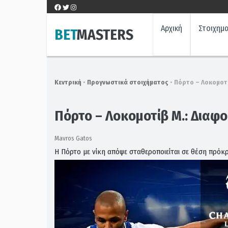
Skip
to
content
Αρχική
Στοιχημα
BET
MASTERS
Κεντρική
•
Προγνωστικά στοιχήματος
•
Πόρτο – Λοκομοτ
Πόρτο – Λοκομοτίβ Μ.: Διαφ
Mavros Gatos
Η Πόρτο με νίκη απόψε σταθεροποιείται σε θέση πρόκρ