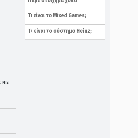
Πάμε στοίχημα χόκεϊ
Τι είναι το Mixed Games;
Tι είναι το σύστημα Ηeinz;
κ Ντε