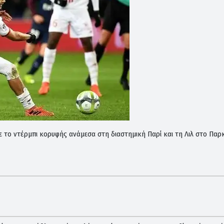
με το ντέρμπι κορυφής ανάμεσα στη διαστημική Παρί και τη Λιλ στο Παρ