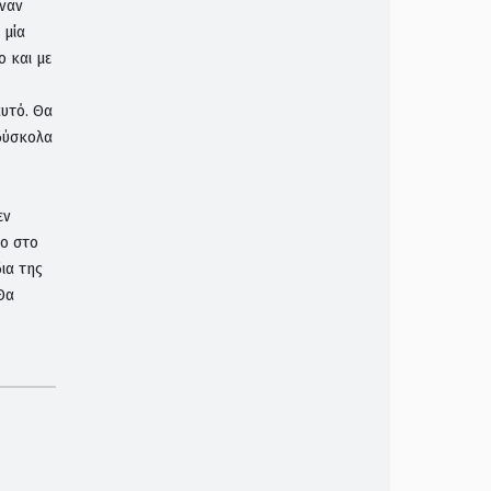
έναν
 μία
ο και με
αυτό. Θα
 δύσκολα
εν
γο στο
δια της
Θα