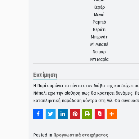
Κερέρ
Μενιέ
Ραμπιό
Βεράτι
Μπερνάτ
Μ’ Μπαπέ
Νεϊμάρ
Ντι Μαρία
Εκτίμηση
Η Παρί σαρώνει τα πάντα στον διάβα της και δείχνει 
Νάπολι έχω την αίσθηση πως θα κρατήσει δυνάμεις. Π
καταπληκτική παράδοση κόντρα στη Λιλ. Θα συνδυάσω τ
Posted in
Προγνωστικά στοιχήματος