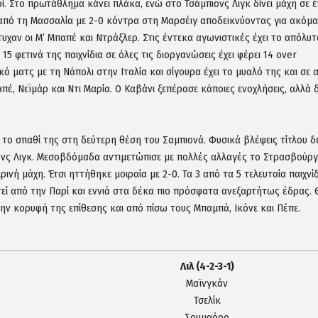
ί. Στο πρωτάθλημα κάνει πλάκα, ενώ στο Τσάμπιονς Λιγκ δίνει μάχη σε 
 από τη Μασσαλία με 2-0 κόντρα στη Μαρσέιγ αποδεικνύοντας για ακόμα
υχαν οι Μ’ Μπαπέ και Ντράξλερ. Στις έντεκα αγωνιστικές έχει το απόλυτ
15 φετινά της παιχνίδια σε όλες τις διοργανώσεις έχει φέρει 14 over
 ματς με τη Νάπολι στην Ιταλία και σίγουρα έχει το μυαλό της και σε 
πέ, Νεϊμάρ και Ντι Μαρία. Ο Καβάνι ξεπέρασε κάποιες ενοχλήσεις, αλλά
ε το σπαθί της στη δεύτερη θέση του Σαμπιονά. Φυσικά βλέψεις τίτλου δ
πιονς Λιγκ. Μεσοβδόμαδα αντιμετώπισε με πολλές αλλαγές το Στρασβούρ
νή μάχη. Έτσι ηττήθηκε μοιραία με 2-0. Τα 3 από τα 5 τελευταία παιχνί
στεί από την Παρί και εννιά στα δέκα πιο πρόσφατα ανεξαρτήτως έδρας. 
την κορυφή της επίθεσης και από πίσω τους Μπαμπά, Ικόνε και Πέπε.
Λιλ (4-2-3-1)
Μαϊνγκάν
Τσελίκ
Σουμαόρο