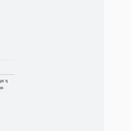
με η
αι