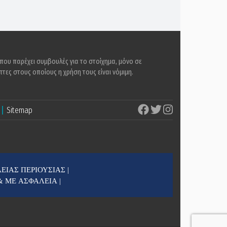
 που παρέχει συμβουλές για το στοίχημα, μόνο σε
τες στους οποίους η χρήση τους είναι νόμιμη.
Sitemap