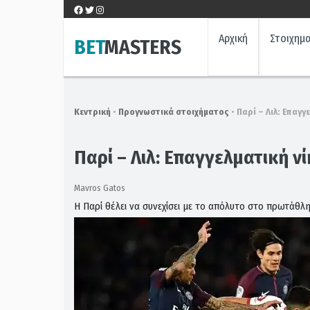
Skip
to
content
Αρχική
Στοιχημα
BET
MASTERS
Κεντρική
•
Προγνωστικά στοιχήματος
•
Παρί – Λιλ: Επαγγ
Παρί – Λιλ: Επαγγελματική ν
Mavros Gatos
Η Παρί θέλει να συνεχίσει με το απόλυτο στο πρωτάθλ