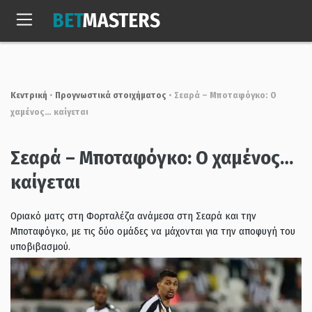
Skip
BET
MASTERS
to
Πεμ, 6 Αυγ. 2026
16:00:17
content
Κεντρική
•
Προγνωστικά στοιχήματος
•
Σεαρά – Μποταφόγκο: Ο
χαμένος… καίγεται
Σεαρά – Μποταφόγκο: Ο χαμένος…
καίγεται
Οριακό ματς στη Φορταλέζα ανάμεσα στη Σεαρά και την
Μποταφόγκο, με τις δύο ομάδες να μάχονται για την αποφυγή του
υποβιβασμού.