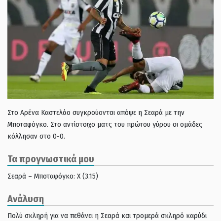
Στο Αρένα Καστελάο συγκρούονται απόψε η Σεαρά με την
Μποταφόγκο. Στο αντίστοιχο ματς του πρώτου γύρου οι ομάδες
κόλλησαν στο 0-0.
Τα προγνωστικά μου
Σεαρά – Μποταφόγκο: Χ (3.15)
Ανάλυση
Πολύ σκληρή για να πεθάνει η Σεαρά και τρομερά σκληρό καρύδι