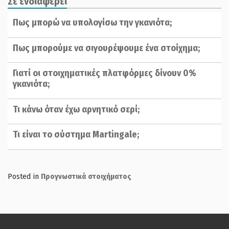
Σε ενδιαφέρει
Πως μπορώ να υπολογίσω την γκανιότα;
Πως μπορούμε να σιγουρέψουμε ένα στοίχημα;
Γιατί οι στοιχηματικές πλατφόρμες δίνουν 0%
γκανιότα;
Τι κάνω όταν έχω αρνητικό σερί;
Τι είναι το σύστημα Martingale;
Posted in
Προγνωστικά στοιχήματος