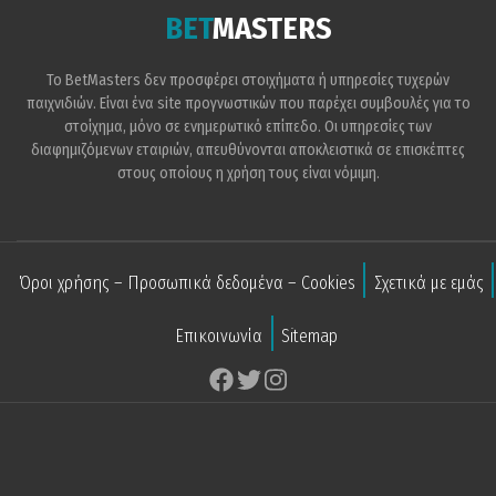
BET
MASTERS
Το BetMasters δεν προσφέρει στοιχήματα ή υπηρεσίες τυχερών
παιχνιδιών. Είναι ένα site προγνωστικών που παρέχει συμβουλές για το
στοίχημα, μόνο σε ενημερωτικό επίπεδο. Οι υπηρεσίες των
διαφημιζόμενων εταιριών, απευθύνονται αποκλειστικά σε επισκέπτες
στους οποίους η χρήση τους είναι νόμιμη.
Όροι χρήσης – Προσωπικά δεδομένα – Cookies
Σχετικά με εμάς
Επικοινωνία
Sitemap