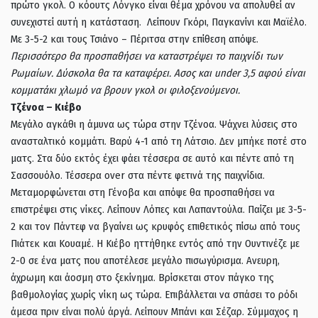
πρώτο γκολ. Ο κόουτς Λόνγκο είναι θέμα χρόνου να απολυθεί αν
συνεχιστεί αυτή η κατάσταση. Λείπουν Γκόρι, Παγκανίνι και Μαϊέλο.
Με 3-5-2 και τους Τσιάνο – Πέριτσα στην επίθεση απόψε.
Περισσότερο θα προσπαθήσει να καταστρέψει το παιχνίδι των
Ρωμαίων. Δύσκολα θα τα καταφέρει. Ασος και under 3,5 αφού είναι
κομματάκι χλωμό να βρουν γκολ οι φιλοξενούμενοι.
Τζένοα – Κιέβο
Μεγάλο αγκάθι η άμυνα ως τώρα στην Τζένοα. Ψάχνει λύσεις στο
ανασταλτικό κομμάτι. Βαρύ 4-1 από τη Λάτσιο. Δεν μπήκε ποτέ στο
ματς. Στα δύο εκτός έχει φάει τέσσερα σε αυτό και πέντε από τη
Σασσουόλο. Τέσσερα over στα πέντε φετινά της παιχνίδια.
Μεταμορφώνεται στη Γένοβα και απόψε θα προσπαθήσει να
επιστρέψει στις νίκες. Λείπουν Λόπες και Λαπαντούλα. Παίζει με 3-5-
2 και τον Πάντεφ να βγαίνει ως κρυφός επιθετικός πίσω από τους
Πιάτεκ και Κουαμέ. Η Κιέβο ηττήθηκε εντός από την Ουντινέζε με
2-0 σε ένα ματς που αποτέλεσε μεγάλο πισωγύρισμα. Ανευρη,
άχρωμη και άοσμη στο ξεκίνημα. Βρίσκεται στον πάγκο της
βαθμολογίας χωρίς νίκη ως τώρα. Επιβάλλεται να σπάσει το ρόδι
άμεσα πριν είναι πολύ άργά. Λείπουν Μπάνι και Σέζαρ. Σύμμαχος η