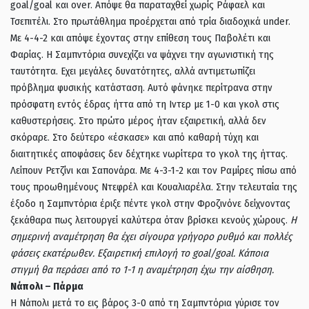
goal/goal και over. Απόψε θα παραταχθεί χωρίς Ράφαελ και
Τσεπιτέλι. Στο πρωτάθλημα προέρχεται από τρία διαδοχικά under.
Με 4-4-2 και απόψε έχοντας στην επίθεση τους Παβολέτι και
Φαρίας. Η Σαμπντόρια συνεχίζει να ψάχνει την αγωνιστική της
ταυτότητα. Εχει μεγάλες δυνατότητες, αλλά αντιμετωπίζει
πρόβλημα φυσικής κατάσταση. Αυτό φάνηκε περίτρανα στην
πρόσφατη εντός έδρας ήττα από τη Ιντερ με 1-0 και γκολ στις
καθυστερήσεις. Στο πρώτο μέρος ήταν εξαιρετική, αλλά δεν
σκόραρε. Στο δεύτερο «έσκασε» και από καθαρή τύχη και
διαιτητικές αποφάσεις δεν δέχτηκε νωρίτερα το γκολ της ήττας.
Λείπουν Ρετζίνι και Σαπονάρα. Με 4-3-1-2 και τον Ραμίρες πίσω από
τους προωθημένους Ντεφρέλ και Κουαλιαρέλα. Στην τελευταία της
έξοδο η Σαμπντόρια έριξε πέντε γκολ στην Φροζινόνε δείχνοντας
ξεκάθαρα πως λειτουργεί καλύτερα όταν βρίσκει κενούς χώρους.
Η
σημερινή αναμέτρηση θα έχει σίγουρα γρήγορο ρυθμό και πολλές
φάσεις εκατέρωθεν. Εξαιρετική επιλογή το goal/goal. Κάποια
στιγμή θα περάσει από το 1-1 η αναμέτρηση έχω την αίσθηση.
Νάπολι – Πάρμα
Η Νάπολι μετά το εις βάρος 3-0 από τη Σαμπντόρια γύρισε τον