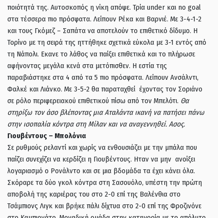
ποιότητά της. Αυτοσκοπός η νίκη απόψε. Τρία under και no goal
στα τέσσερα πιο πρόσφατα. Λείπουν Ρέκα και Βαρνιέ. Με 3-4-1-2
και τους Γκόμεζ – Σαπάτα να αποτελούν το επιθετικό δίδυμο. Η
Τορίνο με τη σειρά της ηττήθηκε σχετικά εύκολα με 3-1 εντός από
τη Νάπολι. Εκανε το λάθος να παίξει επιθετικά και το πλήρωσε
αφήνοντας μεγάλα κενά στα μετόπισθεν. Η εστία της
παραβιάστηκε στα 4 από τα 5 πιο πρόσφατα. Λείπουν Ανσάλντι,
Φαλκέ και Λιάνκο. Με 3-5-2 θα παραταχθεί έχοντας τον Σοριάνο
σε ρόλο περιφερειακού επιθετικού πίσω από τον Μπελότι.
Θα
στηρίξω τον άσο βλέποντας μια Αταλάντα ικανή να πατήσει πάνω
στην ισοπαλία κόντρα στη Μίλαν και να αναγεννηθεί. Ασος.
Γιουβέντους – Μπολόνια
Σε ρυθμούς ρελαντί και χωρίς να ενθουσιάζει με την μπάλα που
παίζει συνεχίζει να κερδίζει η Γιουβέντους. Ηταν να μην ανοίξει
λογαριασμό ο Ρονάλντο και σε μια βδομάδα τα έχει κάνει όλα.
Σκόραρε τα δύο γκολ κόντρα στη Σασουόλο, υπέστη την πρώτη
αποβολή της καριέρας του στο 2-0 επί της Βαλένθια στο
Τσάμπιονς Λιγκ και βρήκε πάλι δίχτυα στο 2-0 επί της Φροζινόνε
στο Καμπιονάτο. Μοναδική ομάδα στην κατηγορία με το απόλυτο.