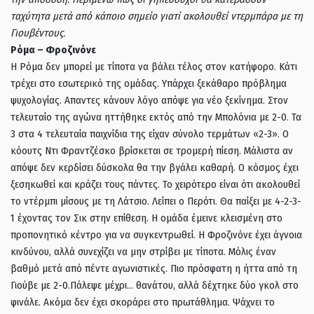
ταχύτητα μετά από κάποιο σημείο γιατί ακολουθεί ντερμπάρα με τη
Γιουβέντους.
Ρόμα – Φροζινόνε
Η Ρόμα δεν μπορεί με τίποτα να βάλει τέλος στον κατήφορο. Κάτι
τρέχει στο εσωτερικό της ομάδας. Υπάρχει ξεκάθαρο πρόβλημα
ψυχολογίας. Απαντες κάνουν λόγο απόψε για νέο ξεκίνημα. Στον
τελευταίο της αγώνα ηττήθηκε εκτός από την Μπολόνια με 2-0. Τα
3 στα 4 τελευταία παιχνίδια της είχαν σύνολο τερμάτων «2-3». Ο
κόουτς Ντι Φραντζέσκο βρίσκεται σε τρομερή πίεση. Μάλιστα αν
απόψε δεν κερδίσει δύσκολα θα την βγάλει καθαρή. Ο κόσμος έχει
ξεσηκωθεί και κράζει τους πάντες. Το χειρότερο είναι ότι ακολουθεί
το ντέρμπι μίσους με τη Λάτσιο. Λείπει ο Περότι. Θα παίξει με 4-2-3-
1 έχοντας τον Σικ στην επίθεση. Η ομάδα έμεινε κλεισμένη στο
προπονητικό κέντρο για να συγκεντρωθεί. Η Φροζινόνε έχει άγνοια
κινδύνου, αλλά συνεχίζει να μην στρίβει με τίποτα. Μόλις έναν
βαθμό μετά από πέντε αγωνιστικές. Πιο πρόσφατη η ήττα από τη
Γιούβε με 2-0.Πάλεψε μέχρι… θανάτου, αλλά δέχτηκε δύο γκολ στο
φινάλε. Ακόμα δεν έχει σκοράρει στο πρωτάθλημα. Ψάχνει το