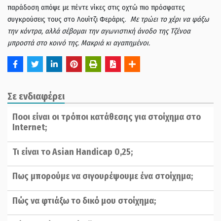
παράδοση απόψε με πέντε νίκες στις οχτώ πιο πρόσφατες
συγκρούσεις τους στο Λουίτζι Φεράρις.
Με τρώει το χέρι να ψάξω
την κόντρα, αλλά σέβομαι την αγωνιστική άνοδο της Τζένοα
μπροστά στο κοινό της. Μακριά κι αγαπημένοι.
Σε ενδιαφέρει
Ποοι είναι οι τρόποι κατάθεσης για στοίχημα στο
Internet;
Τι είναι το Asian Handicap 0,25;
Πως μπορούμε να σιγουρέψουμε ένα στοίχημα;
Πώς να φτιάξω το δικό μου στοίχημα;