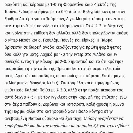
διακόπτη και κέρδισε με 1-0 τη Φιορεντίνα και 3-1 εκτός της
Τορίνο. Ενδιάμεσα έφυγε με το 0-0 από το Βελιγράδι κόντρα στον
Ερυθρό Αστέρα για το Τσάμπιονς Λιγκ. Μετράει τέσσερα over στα
πέντε φετινά της παιχνίδια στο Καμπιονάτο. Το 4-4-2 με Μέρτενς
και Ινσίνιε στην επίθεση δεν αλλάζει, αλλά δεν υπολογίζονται απόψε
ο κίπερ Μερέτ και οι Γκουλάμ, Γιουνές και Κίρικες. Η Πάρμα
βρίσκεται σε διαρκή άνοδο κερδίζοντας για πρώτη φορά φέτος
δύο κολλητά ματς. Αρχικά με 1-0 την Ιντερ στο Μιλάνο και εν
συνεχεία εντός την Κάλιαρι με 2-0. Σημαντικό και το ότι κράτησε
απαραβίαστη την εστία της. Τρία under στα τέσσερα τελευταία
ματς. Αρκετές και σοβαρές οι απουσίες της σήμερα. Εκτός μάχης
οι Μπαμπιανί, Μουνάρι, Ντέτζι, Σκοτσαρέλα και ο τιμωρημένος
επιθετικός Καλαϊό. Παίζει με 4-3-3, αλλά στην πράξη περισσότερο
αυτό δείχνει 4-5-1 με τον Ινγκλέσε στην κορυφή της επίθεσης, ενώ
στα άκρα παίζουν οι Ζερβινιό και Τσιτσιρέτι. Καλή-χρυσή η άμυνα
της Πάρμα, αλλά στο κατηφορικό Σαν Πάολο κόντρα στην
ανεβασμένη Νάπολι δύσκολα θα έχει τύχη.
Ο άσος αναμένεται να
επιβεβαιωθεί και θα τον συνδυάσω με το under 3,5 για να ανεβάσω
την απόδοση. Περιμένω πως οι γηπεδούχοι θα κατεβάσουν