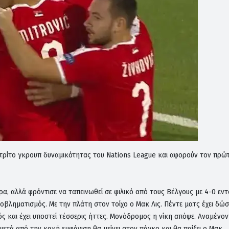
 τρίτο γκρουπ δυναμικότητας του Nations League και αφορούν τον πρώτ
ρα, αλλά φρόντισε να ταπεινωθεί σε φιλικό από τους Βέλγους με 4-0 εντ
οβληματισμός. Με την πλάτη στον τοίχο ο Μακ Λις. Πέντε ματς έχει δώσ
 και έχει υποστεί τέσσερις ήττες. Μονόδρομος η νίκη απόψε. Αναμένον
μετά από την κακή εμφάνιση θα μείνει στον πάγκο και θα παίξει ο Μακ