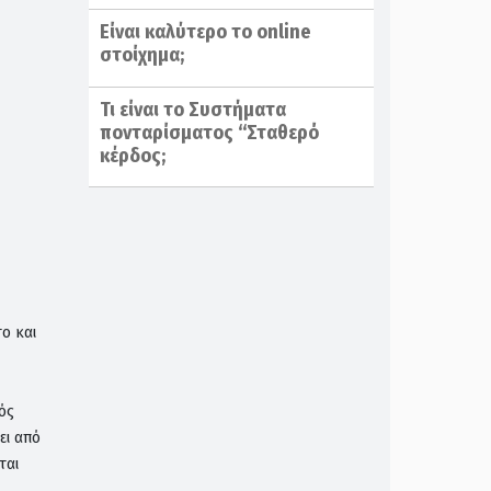
Είναι καλύτερο το online
στοίχημα;
Τι είναι το Συστήματα
πονταρίσματος “Σταθερό
κέρδος;
ο και
ός
ει από
ται