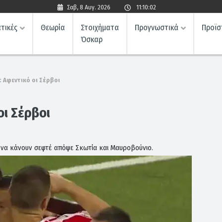
Σαβ, 8 Αυγ. 2026
11:10:03
τικές
Θεωρία
Στοιχήματα
Προγνωστικά
Προϊσ
Όσκαρ
: Αφεντικό οι Σέρβοι
οι Σέρβοι
ν να κάνουν σεφτέ απόψε Σκωτία και Μαυροβούνιο.