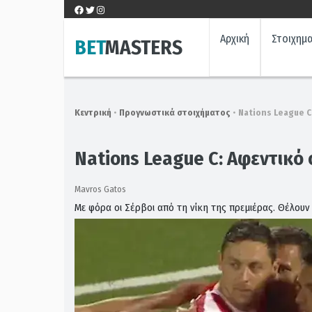
Skip
to
content
Αρχική
Στοιχημα
BET
MASTERS
Κεντρική
•
Προγνωστικά στοιχήματος
•
Nations League C
Nations League C: Αφεντικό 
Mavros Gatos
Με φόρα οι Σέρβοι από τη νίκη της πρεμιέρας. Θέλου