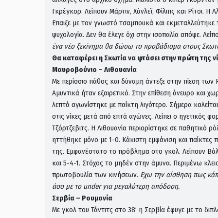
Γκρέγκορ. Λείπουν Μάρτιν, Χάνλεϊ, Φίλιπς και Ρίτσι. Η
Επαιξε με τον γνωστό τσαμπουκά και εκμεταλλεύτηκε 
ψυχολογία. Δεν θα έλεγε όχι στην ισοπαλία απόψε. Λείπ
ένα νέο ξεκίνημα θα δώσω το προβάδισμα στους Σκωτσέ
Θα καταφέρει η Σκωτία να φτάσει στην πρώτη της ν
Μαυροβούνιο – Λιθουανία
Με περίσσιο πάθος και δύναμη άντεξε στην πίεση των
Αμυντικά ήταν εξαιρετικό. Στην επίθεση άνευρο και χωρ
λεπτά αγωνίστηκε με παίκτη λιγότερο. Σήμερα καλείται
στις νίκες μετά από επτά αγώνες. Λείπει ο ηγετικός φ
Τζόρτζεβιτς. Η Λιθουανία περιορίστηκε σε παθητικό ρ
ηττήθηκε μόνο με 1-0. Κάκιστη εμφάνιση και παίκτες πο
της. Εμφανέστατο το πρόβλημα στο γκολ. Λείπουν Βάλσ
και 5-4-1. Στόχος το μηδέν στην άμυνα. Περιμένω κλει
πρωτοβουλία των κινήσεων.
Εχω την αίσθηση πως κάπ
άσο με το under για μεγαλύτερη απόδοση.
Σερβία – Ρουμανία
Με γκολ του Τάντιτς στο 38’ η Σερβία έφυγε με το διπλ