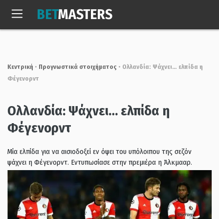
Skip
BET
MASTERS
to
Σαβ, 8 Αυγ. 2026
06:39:39
content
Κεντρική
•
Προγνωστικά στοιχήματος
•
Ολλανδία: Ψάχνει… ελπίδα η
Φέγενορντ
Ολλανδία: Ψάχνει… ελπίδα η
Φέγενορντ
Μία ελπίδα για να αισιοδοξεί εν όψει του υπόλοιπου της σεζόν
ψάχνει η Φέγενορντ. Εντυπωσίασε στην πρεμιέρα η Άλκμααρ.