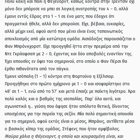
Πολύ κακή και πάλι η Φέγενορντ, καθώς κόντρα στην Τρέντσιν όχι
μόνο δεν μπόρεσε να μπει σε λογική ανατροπής του 4 – 0, αλλά
έμεινε εντός έδρας στο 1 – 1 σε ένα ματς που έδειχνε ότι
πραγματικά ήθελε, αλλά δεν μπορούσε. Είχε, βέβαια, ευκαιρίες,
αλλά μέχρι εκεί, αφού αυτό που μένει είναι ένας ταπεινωτικός
αποκλεισμός από μία κατώτερη ομάδα. Αισιόδοξος παρουσιάζεται ο
Φαν Μπρόνκχορστ. Είχε προηγηθεί ήττα στην πρεμιέρα από την
Ντε Γκράαφσαπ με 2 – 0, έχοντας και δύο αποβολές εναντίον της.
Έχει απουσίες εν όψει του σημερινού, στο οποίο ο Φαν Πέρσι θα
έρθει πιθανότατα από τον πάγκο.
Έμεινε ισόπαλη (1 – 1) κόντρα στη Φορτούνα η Εξέλσιορ.
Προηγήθηκε στο πρώτο ημίχρονο με 1 – 0 και ισοφαρίστηκε στο
48’ σε 1 – 1, ενώ από το 57’ και μετά έπαιξε με παίκτη λιγότερο. Άρα
πολύ καλός και ο βαθμός της ισοπαλίας. Παρ’ όλα αυτά, και
αγωνιστικά η… γεύση που άφησε ήταν απόλυτα θετική, δίνοντας
υποσχέσεις για την πορεία της σεζόν. Μία πολύ σημαντική απουσία
για το σημερινό, αφού εκτός είναι ο μέσος, Μπράινς, αντίθετα μέσα
ο βασικός κίπερ της ομάδας, Στέφενς που ήταν αμφίβολος.
Μαύρα χάλια η Φέγενορντ, η οποία και κουρασμένη είναι, και