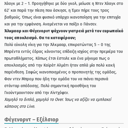
Χάαγκ με 2 – 1. Προηγήθηκε με δύο γκολ, μείωσε η Ντεν Χάαγκ στο
62’ και παρά την πίεση που άσκησε, η Έμεν πήρε τους τρεις
βαθμούς. Όπως είναι φυσικό υπάρχει ικανοποίηση για την επιτυχία
και για την εμφάνιση. Αναμένεται να παίξει ο Γιάνσεν.
Άλκμααρ και Φέγενορντ ψάχνουν γιατρειά μετά τον ευρωπαϊκό
τους αποκλεισμό. Θα τα καταφέρουν;
Πολύ εύκολη νίκη για την Άλκμααρ, επικρατώντας 5 – 0 της
Μπρέντα εντός έδρας κάνοντας επίδειξη ισχύος στην πρεμιέρα του
πρωταθλήματος. Κάπως έτσι έστειλε και ένα μήνυμα πως ο
αποκλεισμός από την Καϊράτ Αλμάτι ήταν απλά μία πολύ κακή
παρένθεση. Σαφώς ικανοποιημένος ο προπονητής της ομάδας,
Φαν ντεν Μπρομ που ήδη την ομάδα του να πιάνει περσινά
στάνταρ απόδοσης. Πολύ σημαντική προσθήκη του
Γκούντμουντσον από την Αϊντχόφεν.
Χαμηλό το διπλό, χαμηλό το Over. Ίσως να αξίζει να εμπλακεί
κάποιος στο Live.
Φέγενορντ – Εξέλσιορ