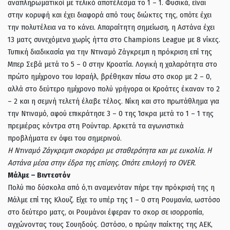
αναπληρωματικοί με τελικό αποτέλεσμα το 1 – 1. Φυσικά, είναι
στην κορυφή και έχει διαφορά από τους διώκτες της, οπότε έχει
την πολυτέλεια να το κάνει. Απαραίτητη σημείωση, η Αστάνα έχει
13 ματς συνεχόμενα χωρίς ήττα στο Champions League με 8 νίκες.
Τυπική διαδικασία για την Ντιναμό Ζάγκρεμπ η πρόκριση επί της
Μπερ Σεβά μετά το 5 – 0 στην Κροατία. Λογική η χαλαρότητα στο
πρώτο ημίχρονο του Ισραήλ, βρέθηκαν πίσω στο σκορ με 2 – 0,
αλλά στο δεύτερο ημίχρονο πολύ γρήγορα οι Κροάτες έκαναν το 2
– 2 και η σεμνή τελετή έλαβε τέλος. Νίκη και στο πρωτάθλημα για
την Ντιναμό, αφού επικράτησε 3 – 0 της Ίσκρα μετά το 1 – 1 της
πρεμιέρας κόντρα στη Ρούνταρ. Αρκετά τα αγωνιστικά
προβλήματα εν όψει του σημερινού.
Η Ντιναμό Ζάγκρεμπ σκοράρει με σταθερότητα και με ευκολία. Η
Αστάνα μέσα στην έδρα της επίσης. Οπότε επιλογή το OVER.
Μάλμε – Βιντεοτόν
Πολύ πιο δύσκολα από ό,τι αναμενόταν πήρε την πρόκρισή της η
Μάλμε επί της Κλουζ. Είχε το υπέρ της 1 – 0 στη Ρουμανία, ωστόσο
στο δεύτερο ματς, οι Ρουμάνοι έφεραν το σκορ σε ισορροπία,
αγχώνοντας τους Σουηδούς. Ωστόσο, ο πρώην παίκτης της ΑΕΚ,