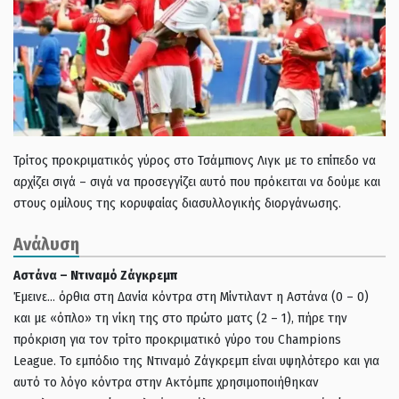
Τρίτος προκριματικός γύρος στο Τσάμπιονς Λιγκ με το επίπεδο να
αρχίζει σιγά – σιγά να προσεγγίζει αυτό που πρόκειται να δούμε και
στους ομίλους της κορυφαίας διασυλλογικής διοργάνωσης.
Ανάλυση
Αστάνα – Ντιναμό Ζάγκρεμπ
Έμεινε… όρθια στη Δανία κόντρα στη Μίντιλαντ η Αστάνα (0 – 0)
και με «όπλο» τη νίκη της στο πρώτο ματς (2 – 1), πήρε την
πρόκριση για τον τρίτο προκριματικό γύρο του Champions
League. Το εμπόδιο της Ντιναμό Ζάγκρεμπ είναι υψηλότερο και για
αυτό το λόγο κόντρα στην Ακτόμπε χρησιμοποιήθηκαν