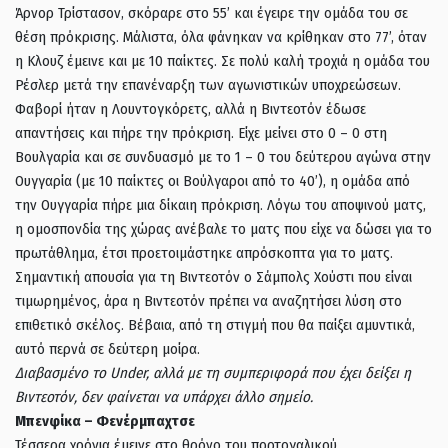
Άρνορ Τρίστασον, σκόραρε στο 55’ και έγειρε την ομάδα του σε
θέση πρόκρισης. Μάλιστα, όλα φάνηκαν να κρίθηκαν στο 77’, όταν
η Κλουζ έμεινε και με 10 παίκτες. Σε πολύ καλή τροχιά η ομάδα του
Ρέσλερ μετά την επανέναρξη των αγωνιστικών υποχρεώσεων.
Φαβορί ήταν η Λουντογκόρετς, αλλά η Βιντεοτόν έδωσε
απαντήσεις και πήρε την πρόκριση. Είχε μείνει στο 0 – 0 στη
Βουλγαρία και σε συνδυασμό με το 1 – 0 του δεύτερου αγώνα στην
Ουγγαρία (με 10 παίκτες οι Βούλγαροι από το 40’), η ομάδα από
την Ουγγαρία πήρε μια δίκαιη πρόκριση. Λόγω του αποψινού ματς,
η ομοσπονδία της χώρας ανέβαλε το ματς που είχε να δώσει για το
πρωτάθλημα, έτσι προετοιμάστηκε απρόσκοπτα για το ματς.
Σημαντική απουσία για τη Βιντεοτόν ο Σάμπολς Χούστι που είναι
τιμωρημένος, άρα η Βιντεοτόν πρέπει να αναζητήσει λύση στο
επιθετικό σκέλος. Βέβαια, από τη στιγμή που θα παίξει αμυντικά,
αυτό περνά σε δεύτερη μοίρα.
Διαβασμένο το Under, αλλά με τη συμπεριφορά που έχει δείξει η
Βιντεοτόν, δεν φαίνεται να υπάρχει άλλο σημείο.
Μπενφίκα – Φενέρμπαχτσε
Τέσσερα χρόνια έμεινε στο θρόνο του πορτογαλικού