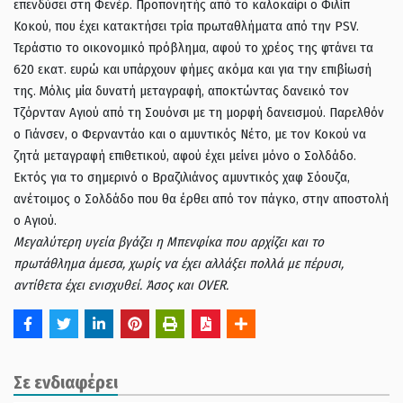
επενδύσει στη Φενέρ. Προπονητής από το καλοκαίρι ο Φιλίπ
Κοκού, που έχει κατακτήσει τρία πρωταθλήματα από την PSV.
Τεράστιο το οικονομικό πρόβλημα, αφού το χρέος της φτάνει τα
620 εκατ. ευρώ και υπάρχουν φήμες ακόμα και για την επιβίωσή
της. Μόλις μία δυνατή μεταγραφή, αποκτώντας δανεικό τον
Τζόρνταν Αγιού από τη Σουόνσι με τη μορφή δανεισμού. Παρελθόν
ο Γιάνσεν, ο Φερναντάο και ο αμυντικός Νέτο, με τον Κοκού να
ζητά μεταγραφή επιθετικού, αφού έχει μείνει μόνο ο Σολδάδο.
Εκτός για το σημερινό ο Βραζιλιάνος αμυντικός χαφ Σόουζα,
ανέτοιμος ο Σολδάδο που θα έρθει από τον πάγκο, στην αποστολή
ο Αγιού.
Μεγαλύτερη υγεία βγάζει η Μπενφίκα που αρχίζει και το
πρωτάθλημα άμεσα, χωρίς να έχει αλλάξει πολλά με πέρυσι,
αντίθετα έχει ενισχυθεί. Άσος και OVER.
Σε ενδιαφέρει