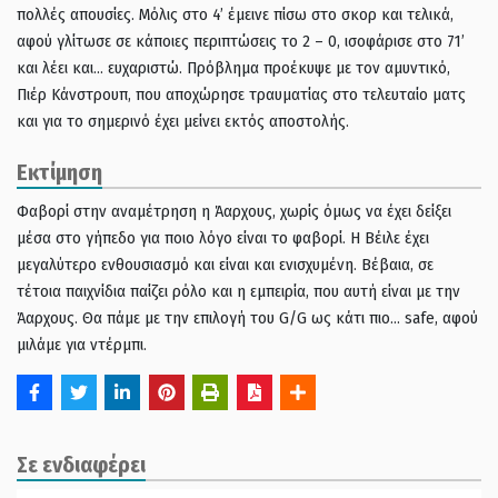
πολλές απουσίες. Μόλις στο 4’ έμεινε πίσω στο σκορ και τελικά,
αφού γλίτωσε σε κάποιες περιπτώσεις το 2 – 0, ισοφάρισε στο 71’
και λέει και… ευχαριστώ. Πρόβλημα προέκυψε με τον αμυντικό,
Πιέρ Κάνστρουπ, που αποχώρησε τραυματίας στο τελευταίο ματς
και για το σημερινό έχει μείνει εκτός αποστολής.
Εκτίμηση
Φαβορί στην αναμέτρηση η Άαρχους, χωρίς όμως να έχει δείξει
μέσα στο γήπεδο για ποιο λόγο είναι το φαβορί. Η Βέιλε έχει
μεγαλύτερο ενθουσιασμό και είναι και ενισχυμένη. Βέβαια, σε
τέτοια παιχνίδια παίζει ρόλο και η εμπειρία, που αυτή είναι με την
Άαρχους. Θα πάμε με την επιλογή του G/G ως κάτι πιο… safe, αφού
μιλάμε για ντέρμπι.
Σε ενδιαφέρει