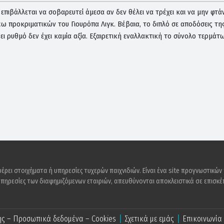
επιβάλλεται να σοβαρευτεί άμεσα αν δεν θέλει να τρέχει και να μην φτά
ω προκριματικών του Γιουρόπα Λιγκ. Βέβαια, το διπλό σε αποδόσεις τη
ει ρυθμό δεν έχει καμία αξία. Εξαιρετική εναλλακτική το σύνολο τερμάτ
ρει στοιχήματα ή υπηρεσίες τυχερών παιχνιδιών. Είναι ένα site προγνωστικών
υπηρεσίες των διαφημιζόμενων εταιριών, απευθύνονται αποκλειστικά σε επισκέπ
ης – Προσωπικά δεδομένα – Cookies
Σχετικά με εμάς
Επικοινωνία