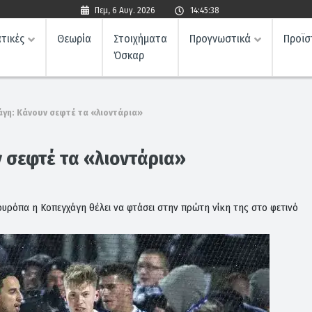
Πεμ, 6 Αυγ. 2026
14:45:39
τικές
Θεωρία
Στοιχήματα
Προγνωστικά
Προϊσ
Όσκαρ
γη: Κάνουν σεφτέ τα «λιοντάρια»
 σεφτέ τα «λιοντάρια»
ουρόπα η Κοπεγχάγη θέλει να φτάσει στην πρώτη νίκη της στο φετινό