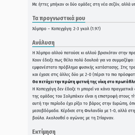
Με ήττες μπήκαν οι δύο ομάδες στη νέα σεζόν, αλλά υ
Τα προγνωστικά μου
Χόμπρο – Κοπεγχάγη: 2-3 γκολ (1.97)
Ανάλυση
Η Χόμπρο αλλού πατούσε κι αλλού βρισκόταν στην πρεμ
Κουν έδειξε πως θέλει πολύ δουλειά για να συμμαζέψει
εμφανέστατο πρόβλημα φυσικής κατάστασης. Στις τρει
και έχασε στις άλλες δύο με 2-0 (πέρσι το πιο πρόσφατ
Θα πετύχει την πρώτη φετινή της νίκη στο πρωτάθλ
Η Κοπεγχάγη δεν έδειξε τι μπορεί να κάνει πραγματικά
της ομάδας του Σολμπάκεν είναι η επιστροφή στους τίτλ
αυτή την περίοδο έχει ρίξει το βάρος στην Ευρώπη, ό
μεσοβδόμαδα. Κέρδισε στη Φινλανδία με 1-0, αλλά στη
βούλα. Ακολουθεί ο αγώνας με τη Στίαρναν.
Εκτίμηση