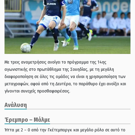
Με τρεις αναμετρήσεις ανοίγει το πρόγραμμα της 14ης
αγωνιστικής στο πρωτάθλημα της Σουηδίας, με τη μεγάλη
διαφοροποίηση σε όλες τις ομάδες να είναι η χρησιμοποίηση των
μεταγραφών, αφού από τη Δευτέρα, το παράθυρο έχει ανοίξει και
γίνονται συνεχείς προσθαφαιρέσεις.
Ανάλυση
Έρεμπρο – Μάλμε
Ήττα με 2 – 0 από την Γκέτεμποργκ και μεγάλο ρόλο σε αυτό το