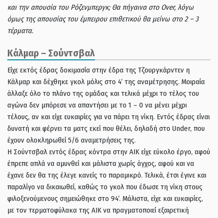
και την απουσία του Ρόζενμπεργκ; Θα πήγαινα στο Over, λόγω
όμως της απουσίας του έμπειρου επιθετικού θα μείνω στο 2 – 3
τέρματα.
Κάλμαρ – Σούντσβαλ
Είχε εκτός έδρας δοκιμασία στην έδρα της Τζουργκάρντεν η
Κάλμαρ και δέχθηκε γκολ μόλις στο 4’ της αναμέτρησης. Μοιραία
άλλαξε όλο το πλάνο της ομάδας και τελικά μέχρι το τέλος του
αγώνα δεν μπόρεσε να απαντήσει με το 1 – 0 να μένει μέχρι
τέλους, αν και είχε ευκαιρίες για να πάρει τη νίκη. Εντός έδρας είναι
δυνατή και φέρνει τα ματς εκεί που θέλει, δηλαδή στο Under, που
έχουν ολοκληρωθεί 5/6 αναμετρήσεις της.
Η Σούντσβαλ εντός έδρας κόντρα στην ΑΙΚ είχε εύκολο έργο, αφού
έπρεπε απλά να αμυνθεί και μάλιστα χωρίς άγχος, αφού και να
έχανε δεν θα της έλεγε κανείς το παραμικρό. Τελικά, έτσι έγινε και
παραλίγο να δικαιωθεί, καθώς το γκολ που έδωσε τη νίκη στους
φιλοξενούμενους σημειώθηκε στο 94’. Μάλιστα, είχε και ευκαιρίες,
με τον τερματοφύλακα της ΑΙΚ να πραγματοποιεί εξαιρετική