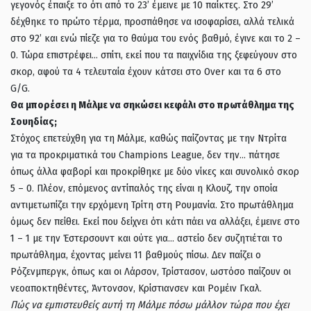
γεγονός έπαιξε το ότι από το 23’ έμεινε με 10 παίκτες. Στο 29’
δέχθηκε το πρώτο τέρμα, προσπάθησε να ισοφαρίσει, αλλά τελικά
στο 92’ και ενώ πίεζε για το θαύμα του ενός βαθμό, έγινε και το 2 –
0. Τώρα επιστρέφει… σπίτι, εκεί που τα παιχνίδια της ξεφεύγουν στο
σκορ, αφού τα 4 τελευταία έχουν κάτσει στο Over και τα 6 στο
G/G.
Θα μπορέσει η Μάλμε να σηκώσει κεφάλι στο πρωτάθλημα της
Σουηδίας;
Στόχος επετεύχθη για τη Μάλμε, καθώς παίζοντας με την Ντρίτα
για τα προκριματικά του Champions League, δεν την… πάτησε
όπως άλλα φαβορί και προκρίθηκε με δύο νίκες και συνολικό σκορ
5 – 0. Πλέον, επόμενος αντίπαλός της είναι η Κλουζ, την οποία
αντιμετωπίζει την ερχόμενη Τρίτη στη Ρουμανία. Στο πρωτάθλημα
όμως δεν πείθει. Εκεί που δείχνει ότι κάτι πάει να αλλάξει, έμεινε στο
1 – 1 με την Έστερσουντ και ούτε για… αστείο δεν συζητιέται το
πρωτάθλημα, έχοντας μείνει 11 βαθμούς πίσω. Δεν παίζει ο
Ρόζενμπεργκ, όπως και οι Λάρσον, Τρίστασον, ωστόσο παίζουν οι
νεοαποκτηθέντες, Άντονσον, Κρίστιανσεν και Ρομέιν Γκαλ.
Πώς να εμπιστευθείς αυτή τη Μάλμε πόσω μάλλον τώρα που έχει