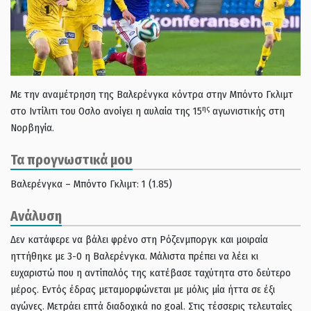
Με την αναμέτρηση της Βαλερένγκα κόντρα στην Μπόντο Γκλιμτ
ης
στο Ιντίλιτι του Οσλο ανοίγει η αυλαία της 15
αγωνιστικής στη
Νορβηγία.
Τα προγνωστικά μου
Βαλερένγκα – Μπόντο Γκλιμτ: 1 (1.85)
Ανάλυση
Δεν κατάφερε να βάλει φρένο στη Ρόζενμποργκ και μοιραία
ηττήθηκε με 3-0 η Βαλερένγκα. Μάλιστα πρέπει να λέει κι
ευχαριστώ που η αντίπαλός της κατέβασε ταχύτητα στο δεύτερο
μέρος. Εντός έδρας μεταμορφώνεται με μόλις μία ήττα σε έξι
αγώνες. Μετράει επτά διαδοχικά no goal. Στις τέσσερις τελευταίες