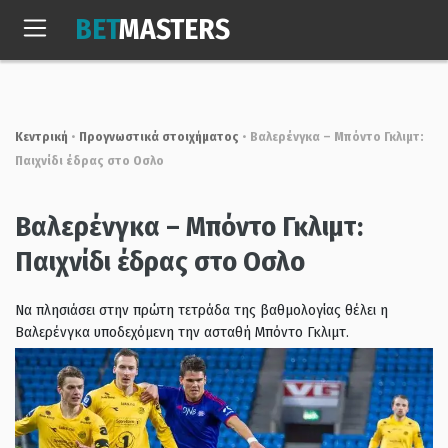
Skip
BET
MASTERS
to
Πεμ, 6 Αυγ. 2026
20:04:32
content
Κεντρική
•
Προγνωστικά στοιχήματος
•
Βαλερένγκα – Μπόντο Γκλιμτ:
Παιχνίδι έδρας στο Οσλο
Βαλερένγκα – Μπόντο Γκλιμτ:
Παιχνίδι έδρας στο Οσλο
Να πλησιάσει στην πρώτη τετράδα της βαθμολογίας θέλει η
Βαλερένγκα υποδεχόμενη την ασταθή Μπόντο Γκλιμτ.