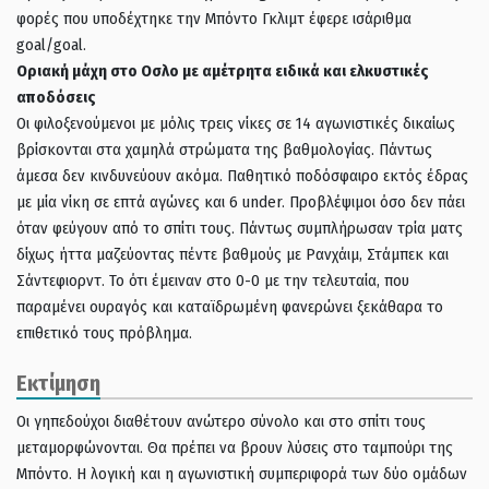
φορές που υποδέχτηκε την Μπόντο Γκλιμτ έφερε ισάριθμα
goal/goal.
Οριακή μάχη στο Οσλο με αμέτρητα ειδικά και ελκυστικές
αποδόσεις
Οι φιλοξενούμενοι με μόλις τρεις νίκες σε 14 αγωνιστικές δικαίως
βρίσκονται στα χαμηλά στρώματα της βαθμολογίας. Πάντως
άμεσα δεν κινδυνεύουν ακόμα. Παθητικό ποδόσφαιρο εκτός έδρας
με μία νίκη σε επτά αγώνες και 6 under. Προβλέψιμοι όσο δεν πάει
όταν φεύγουν από το σπίτι τους. Πάντως συμπλήρωσαν τρία ματς
δίχως ήττα μαζεύοντας πέντε βαθμούς με Ρανχάιμ, Στάμπεκ και
Σάντεφιορντ. Το ότι έμειναν στο 0-0 με την τελευταία, που
παραμένει ουραγός και καταϊδρωμένη φανερώνει ξεκάθαρα το
επιθετικό τους πρόβλημα.
Εκτίμηση
Οι γηπεδούχοι διαθέτουν ανώτερο σύνολο και στο σπίτι τους
μεταμορφώνονται. Θα πρέπει να βρουν λύσεις στο ταμπούρι της
Μπόντο. Η λογική και η αγωνιστική συμπεριφορά των δύο ομάδων