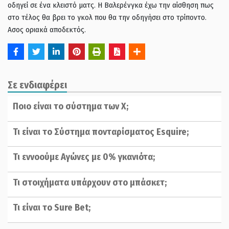
οδηγεί σε ένα κλειστό ματς. Η Βαλερένγκα έχω την αίσθηση πως
στο τέλος θα βρει το γκολ που θα την οδηγήσει στο τρίποντο.
Ασος οριακά αποδεκτός.
Σε ενδιαφέρει
Ποιο είναι το σύστημα των Χ;
Τι είναι το Σύστημα πονταρίσματος Esquire;
Τι εννοούμε Αγώνες με 0% γκανιότα;
Τι στοιχήματα υπάρχουν στο μπάσκετ;
Τι είναι το Sure Bet;