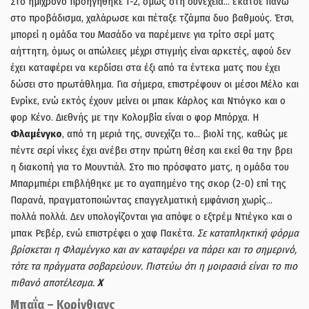
Στο ημίχρονο προηγήθηκε 1-2, όμως στη συνέχεια… έκατσε πάνω
στο προβάδισμα, χαλάρωσε και πέταξε τζάμπα δυο βαθμούς. Έτσι,
μπορεί η ομάδα του Μασάδο να παρέμεινε για τρίτο σερί ματς
αήττητη, όμως οι απώλειες μέχρι στιγμής είναι αρκετές, αφού δεν
έχει καταφέρει να κερδίσει στα έξι από τα έντεκα ματς που έχει
δώσει στο πρωτάθλημα. Για σήμερα, επιστρέφουν οι μέσοι Μέλο και
Ενρίκε, ενώ εκτός έχουν μείνει οι μπακ Κάρλος και Ντιόγκο και ο
φορ Κένο. Διεθνής με την Κολομβία είναι ο φορ Μπόρχα. Η
Φλαμένγκο
, από τη μεριά της, συνεχίζει το… βιολί της, καθώς με
πέντε σερί νίκες έχει ανέβει στην πρώτη θέση και εκεί θα την βρει
η διακοπή για το Μουντιάλ. Στο πιο πρόσφατο ματς, η ομάδα του
Μπαρμπιέρι επιβλήθηκε με το αγαπημένο της σκορ (2-0) επί της
Παρανά, πραγματοποιώντας επαγγελματική εμφάνιση χωρίς…
πολλά πολλά. Δεν υπολογίζονται για απόψε ο εξτρέμ Ντιέγκο και ο
μπακ Ρεβέρ, ενώ επιστρέφει ο χαφ Πακέτα.
Σε καταπληκτική φόρμα
βρίσκεται η Φλαμένγκο και αν καταφέρει να πάρει και το σημερινό,
τότε τα πράγματα σοβαρεύουν. Πιστεύω ότι η μοιρασιά είναι το πιο
πιθανό αποτέλεσμα.
Χ
Μπαΐα – Κορίνθιανς