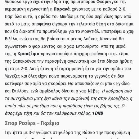
Δύσκολο έργο είχε στην έδρα της πρωτοπόρου Φλαμένγκο την
περασμένη αγωνιστική η
Παρανά
, χάνοντας με το καθαρό 2-0.
Παρ’ όλα αυτά, η ομάδα του Μικάλε με τις δύο σερί νίκες πριν από
αυτό το ματς αποφεύγει σίγουρα την τελευταία θέση στο διάστημα
που θα διακοπεί το πρωτάθλημα για το Μουντιάλ. Επιστρέφει ο χαφ
Βιλέλα, ενώ εκτός θα βρίσκεται ο μέσος Λούκας. Κανονικά θα
αγωνιστούν ο φορ Σάντος και ο χαφ Εντουάρντο. Από τη μεριά
της, η
Κρουζέιρο
πραγματοποίησε άσχημη εμφάνιση στην έδρα
της Σαπεκοένσε την περασμένη αγωνιστική και έτσι δίκαια ήρθε η
ήττα με 2-0. Αυτή ήταν η τέταρτη φετινή ήττα για την ομάδα του
Μενέζες και όλες είχαν κοινό παρονομαστή το γεγονός ότι δεν
κατάφερε σε καμία να σκοράρει. Θα απουσιάζουν οι μπακ Εγκίδιο
και Εντίλσον, ενώ αμφίβολος δίνεται ο χαφ Νέβες.
Η κούραση από
τα συνεχόμενα ματς έχει κάνει την εμφάνισή της στην Κρουζέιρο, η
οποία πάει σε μια έδρα που η παράδοση είναι εις βάρος της. Ο
άσος έχει τύχη και θα τον καλύψουμε κιόλας.
1 DNB
Σπορ Ρεσίφε – Γκρέμιο
Tην ήττα με 3-2 γνώρισε στην έδρα της Βάσκο την προηγούμενη