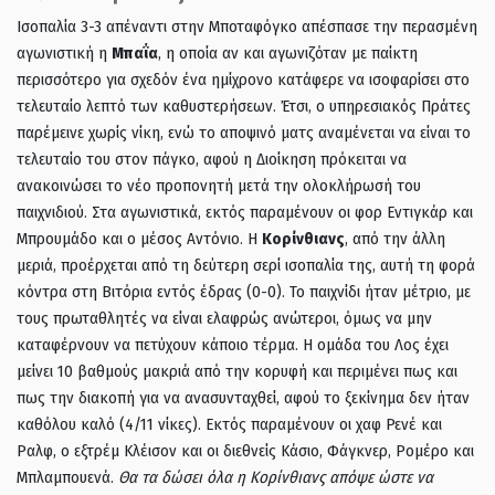
Ισοπαλία 3-3 απέναντι στην Μποταφόγκο απέσπασε την περασμένη
αγωνιστική η
Μπαΐα
, η οποία αν και αγωνιζόταν με παίκτη
περισσότερο για σχεδόν ένα ημίχρονο κατάφερε να ισοφαρίσει στο
τελευταίο λεπτό των καθυστερήσεων. Έτσι, ο υπηρεσιακός Πράτες
παρέμεινε χωρίς νίκη, ενώ το αποψινό ματς αναμένεται να είναι το
τελευταίο του στον πάγκο, αφού η Διοίκηση πρόκειται να
ανακοινώσει το νέο προπονητή μετά την ολοκλήρωσή του
παιχνιδιού. Στα αγωνιστικά, εκτός παραμένουν οι φορ Εντιγκάρ και
Μπρουμάδο και ο μέσος Αντόνιο. Η
Κορίνθιανς
, από την άλλη
μεριά, προέρχεται από τη δεύτερη σερί ισοπαλία της, αυτή τη φορά
κόντρα στη Βιτόρια εντός έδρας (0-0). Το παιχνίδι ήταν μέτριο, με
τους πρωταθλητές να είναι ελαφρώς ανώτεροι, όμως να μην
καταφέρνουν να πετύχουν κάποιο τέρμα. Η ομάδα του Λος έχει
μείνει 10 βαθμούς μακριά από την κορυφή και περιμένει πως και
πως την διακοπή για να ανασυνταχθεί, αφού το ξεκίνημα δεν ήταν
καθόλου καλό (4/11 νίκες). Εκτός παραμένουν οι χαφ Ρενέ και
Ραλφ, ο εξτρέμ Κλέισον και οι διεθνείς Κάσιο, Φάγκνερ, Ρομέρο και
Μπλαμπουενά.
Θα τα δώσει όλα η Κορίνθιανς απόψε ώστε να