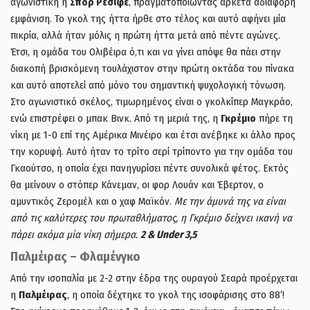
αγωνιστική η
Σπορ Ρεσίφε
, πραγματοποιώντας αρκετά αδιάφορη
εμφάνιση. Το γκολ της ήττα ήρθε στο τέλος και αυτό αφήνει μία
πικρία, αλλά ήταν μόλις η πρώτη ήττα μετά από πέντε αγώνες.
Έτσι, η ομάδα του Ολιβέιρα ό,τι και να γίνει απόψε θα πάει στην
διακοπή βρισκόμενη τουλάχιστον στην πρώτη οκτάδα του πίνακα
και αυτό αποτελεί από μόνο του σημαντική ψυχολογική τόνωση.
Στο αγωνιστικό σκέλος, τιμωρημένος είναι ο γκολκίπερ Μαγκράο,
ενώ επιστρέφει ο μπακ Βινκ. Από τη μεριά της, η
Γκρέμιο
πήρε τη
νίκη με 1-0 επί της Αμέρικα Μινέιρο και έτσι ανέβηκε κι άλλο προς
την κορυφή. Αυτό ήταν το τρίτο σερί τρίποντο για την ομάδα του
Γκαούτσο, η οποία έχει πανηγυρίσει πέντε συνολικά φέτος. Εκτός
θα μείνουν ο στόπερ Κάνεμαν, οι φορ Λουάν και Έβερτον, ο
αμυντικός Ζερομέλ και ο χαφ Μαϊκόν.
Με την άμυνά της να είναι
από τις καλύτερες του πρωταθλήματος, η Γκρέμιο δείχνει ικανή να
πάρει ακόμα μία νίκη σήμερα.
2 & Under 3,5
Παλμέιρας – Φλαμένγκο
Aπό την ισοπαλία με 2-2 στην έδρα της ουραγού Σεαρά προέρχεται
η
Παλμέιρας
, η οποία δέχτηκε το γκολ της ισοφάρισης στο 88′!