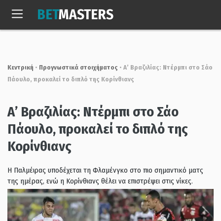
Skip
BET
MASTERS
to
Κυρ, 9 Αυγ. 2026
02:19:45
content
Κεντρική
•
Προγνωστικά στοιχήματος
•
Α’ Βραζιλίας: Nτέρμπι στο Σάο
Πάουλο, προκαλεί το διπλό της Κορίνθιανς
Α’ Βραζιλίας: Nτέρμπι στο Σάο
Πάουλο, προκαλεί το διπλό της
Κορίνθιανς
Η Παλμέιρας υποδέχεται τη Φλαμένγκο στο πιο σημαντικό ματς
της ημέρας, ενώ η Κορίνθιανς θέλει να επιστρέψει στις νίκες.