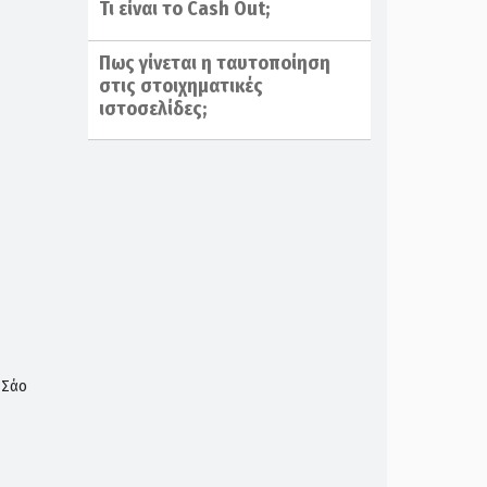
Τι είναι το Cash Out;
Πως γίνεται η ταυτοποίηση
στις στοιχηματικές
ιστοσελίδες;
 Σάο