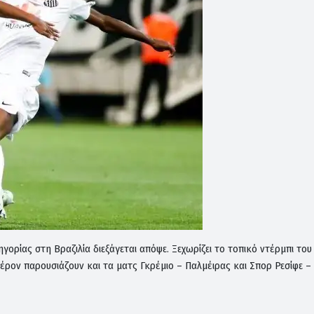
γορίας στη Βραζιλία διεξάγεται απόψε. Ξεχωρίζει το τοπικό ντέρμπι του
έρον παρουσιάζουν και τα ματς Γκρέμιο – Παλμέιρας και Σπορ Ρεσίφε –