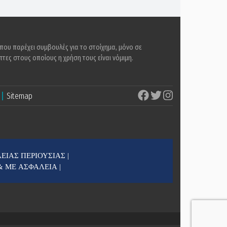
 που παρέχει συμβουλές για το στοίχημα, μόνο σε
τες στους οποίους η χρήση τους είναι νόμιμη.
Sitemap