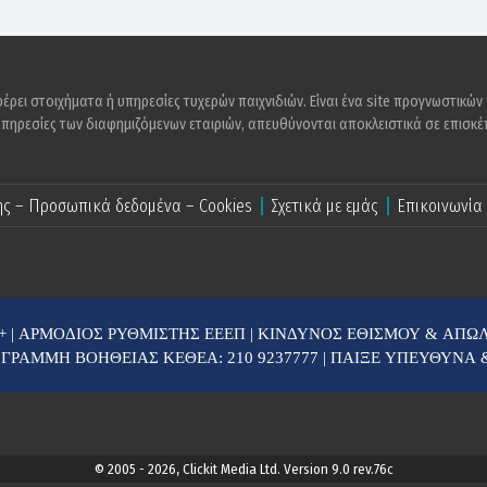
ρει στοιχήματα ή υπηρεσίες τυχερών παιχνιδιών. Είναι ένα site προγνωστικών
υπηρεσίες των διαφημιζόμενων εταιριών, απευθύνονται αποκλειστικά σε επισκέπ
ης – Προσωπικά δεδομένα – Cookies
Σχετικά με εμάς
Επικοινωνία
© 2005 - 2026, Clickit Media Ltd. Version 9.0 rev.76c