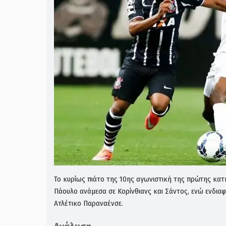
Το κυρίως πιάτο της 10ης αγωνιστική της πρώτης κατη
Πάουλο ανάμεσα σε Κορίνθιανς και Σάντος, ενώ ενδιαφ
Ατλέτικο Παραναένσε.