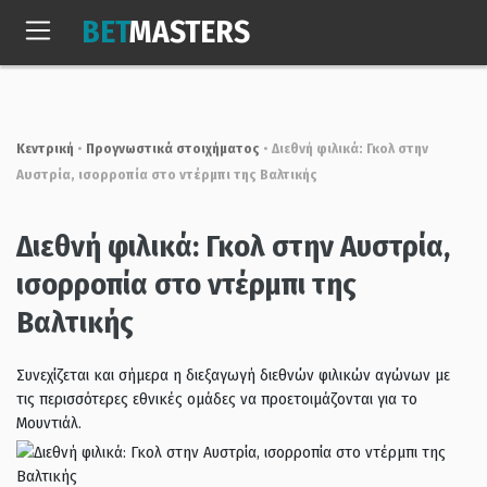
Skip
BET
MASTERS
to
Παρ, 7 Αυγ. 2026
15:34:00
content
Κεντρική
•
Προγνωστικά στοιχήματος
•
Διεθνή φιλικά: Γκολ στην
Αυστρία, ισορροπία στο ντέρμπι της Βαλτικής
Διεθνή φιλικά: Γκολ στην Αυστρία,
ισορροπία στο ντέρμπι της
Βαλτικής
Συνεχίζεται και σήμερα η διεξαγωγή διεθνών φιλικών αγώνων με
τις περισσότερες εθνικές ομάδες να προετοιμάζονται για το
Μουντιάλ.