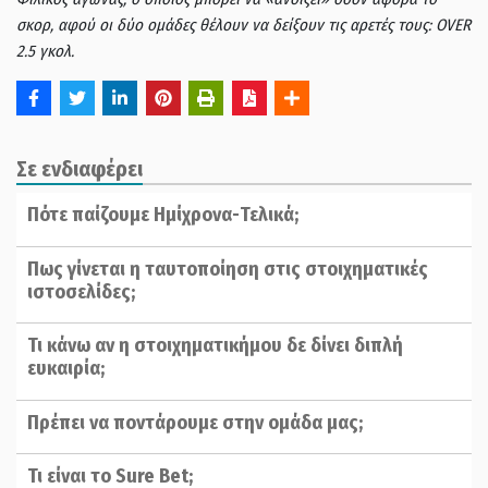
σκορ, αφού οι δύο ομάδες θέλουν να δείξουν τις αρετές τους: OVER
2.5 γκολ.
Σε ενδιαφέρει
Πότε παίζουμε Ημίχρονα-Τελικά;
Πως γίνεται η ταυτοποίηση στις στοιχηματικές
ιστοσελίδες;
Τι κάνω αν η στοιχηματικήμου δε δίνει διπλή
ευκαιρία;
Πρέπει να ποντάρουμε στην ομάδα μας;
Τι είναι το Sure Bet;