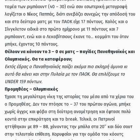
τομέα των ριμπάουντ (40 – 30) ενώ σαν εσωτερική μεταγραφή
λογίζεται ο Νίκος Παππάς, διότι ανεβάζει συνεχώς την απόδοσή του
και στο δεύτερο ματς με τον ΠΑΟΚ είχε 17 πόντους. Καλός και ο
Σίνγκλετον ειδικά στο πρώτο ημίχρονο με 11 πόντους και 7
ριμπάουντ, ενώ και ο Λεκαβίτσιους έκανε το… κομμάτι του όταν
μπήκε, έχοντας 10 πόντους.
Θέλουν να κάνουν το 3 – 0 σε ματς – παγίδες Παναθηναϊκός και
Ολυμπιακός. Θα τα καταφέρουν;
Εκτός έδρας ο Παναθηναϊκός παίζει ακόμα πιο σκληρή άμυνα κι
αυτό θα κάνει και στην Πυλαία με τον ΠΑΟΚ. Θα επιλέξουμε το
UNDER 159 πόντων.
Προμηθέας – Ολυμπιακός
Έχασε τη μεγαλύτερη νίκη της ιστορίας του μέσα από τα χέρια του
ο Προμηθέας. Δεν τον πτόησε το – 37 του πρώτου αγώνα, μπήκε
χωρίς άγχος και φόβο στη δεύτερη αναμέτρηση και έφτασε πολύ
κοντά στην επικράτηση και το break. Τελικά, οι Πατρινοί
ηττήθηκαν με 89 – 88, χάνοντας την μπάλα στα 20’’ και δύο σουτ
στην τελευταία επίθεση. Κορυφαίοι για την ομάδα του κόουτς