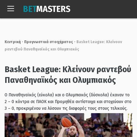
Skip
BET
MASTERS
to
Σαβ, 8 Αυγ. 2026
11:19:20
content
Κεντρική
•
Προγνωστικά στοιχήματος
•
Basket League: Κλείνουν
ραντεβού Παναθηναϊκός και Ολυμπιακός
Basket League: Κλείνουν ραντεβού
Παναθηναϊκός και Ολυμπιακός
Ο Παναθηναϊκός (εύκολα) και ο Ολυμπιακός (δύσκολα) έκαναν το
2 – 0 κόντρα σε ΠΑΟΚ και Προμηθέα αντίστοιχα και στοχεύουν στο
3 – 0, προκριμένου να λύσουν τις διαφορές τους στους τελικούς.