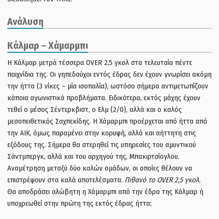
Ανάλυση
Κάλμαρ – Χάμαρμπι
Η Κάλμαρ μετρά τέσσερα OVER 2,5 γκολ στα τελευταία πέντε
παιχνίδια της. Οι γηπεδούχοι εντός έδρας δεν έχουν γνωρίσει ακόμη
την ήττα (3 νίκες – μία ισοπαλία), ωστόσο σήμερα αντιμετωπίζουν
κάποια αγωνιστικά προβλήματα. Ειδικότερα, εκτός μάχης έχουν
τεθεί ο μέσος Σέντερκβιστ, ο Ελμ (2/0), αλλά και ο καλός
μεσοπειθετικός Σαχπεκίδης. Η Χάμαρμπι προέρχεται από ήττα από
την ΑΙΚ, όμως παραμένει στην κορυφή, αλλά και αήττητη στις
εξόδους της. Σήμερα θα στερηθεί τις υπηρεσίες του αμυντικού
Σάντμπεργκ, αλλά και του αρχηγού της, Μπακιρτσίογλου.
Αναμέτρηση μεταξύ δύο καλών ομάδων, οι οποίες θέλουν να
επιστρέψουν στα καλά αποτελέσματα.
Πιθανό το OVER 2,5 γκολ.
Θα αποδράσει αλώβητη η Χάμαρμπι από την έδρα της Κάλμαρ ή
υποχρεωθεί στην πρώτη της εκτός έδρας ήττα;