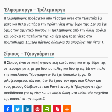
Έλφσμποργκ – Τρέλεμποργκ
Η Έλφσμποργκ προέρχεται από τέσσερα over στα τελευταία έξι
ματς και θέλει να πάρει την πρώτη νίκη στην έδρα της. Δεν θα έχει
όμως τον αμυντικό Γιόνσον. Η Τρέλεμποργκ από την άλλη αρχίζει
και βρίσκει τα πατήματά της και έχει ήδη τρεις νίκες στο
πρωτάθλημα.
Σήμερα πάντως, δύσκολα θα αποφύγει την ήττα: 1.
Σίριους – Τζουγκάρντεν
Η Σίριους είναι σε κακή αγωνιστική κατάσταση και στην έδρα της
σε τέσσερα ματς μετρά δύο ισοπαλίες και δύο ήττες. Με αντίπαλο
την κυπελλούχο Τζουγκάρντεν θα έχει δύσκολο έργο. Οι
φιλοξενούμενοι, πάντως, δεν θα έχουν τον αμυντικό Όλσον και
τους μέσους Ούλβεσταντ και Ραντέτινατς.
Η Τζουγκάρντεν έχει
προβάδισμα για τη νίκη και αν παίξει όπως στα τελευταία παιχνίδια
της μπορεί να την παρει: 2.