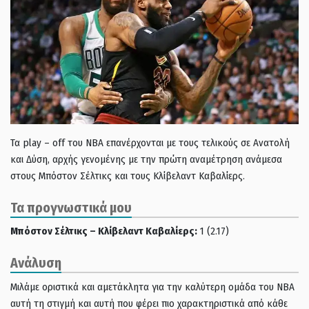
Τα play – off του NBA επανέρχονται με τους τελικούς σε Ανατολή
και Δύση, αρχής γενομένης με την πρώτη αναμέτρηση ανάμεσα
στους Μπόστον Σέλτικς και τους Κλίβελαντ Καβαλίερς.
Τα προγνωστικά μου
Μπόστον Σέλτικς – Κλίβελαντ Καβαλίερς:
1 (2.17)
Ανάλυση
Μιλάμε οριστικά και αμετάκλητα για την καλύτερη ομάδα του NBA
αυτή τη στιγμή και αυτή που φέρει πιο χαρακτηριστικά από κάθε