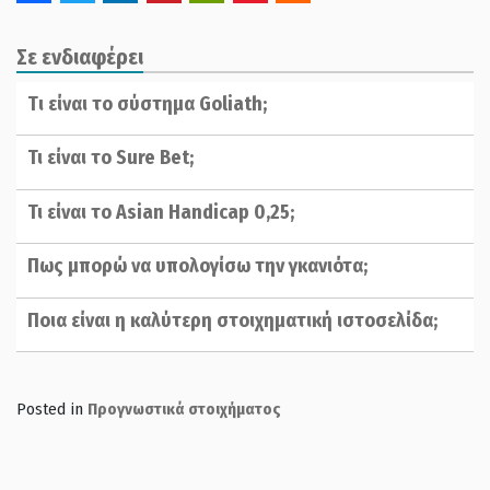
Σε ενδιαφέρει
Tι είναι το σύστημα Goliath;
Τι είναι το Sure Bet;
Τι είναι το Asian Handicap 0,25;
Πως μπορώ να υπολογίσω την γκανιότα;
Ποια είναι η καλύτερη στοιχηματική ιστοσελίδα;
Posted in
Προγνωστικά στοιχήματος