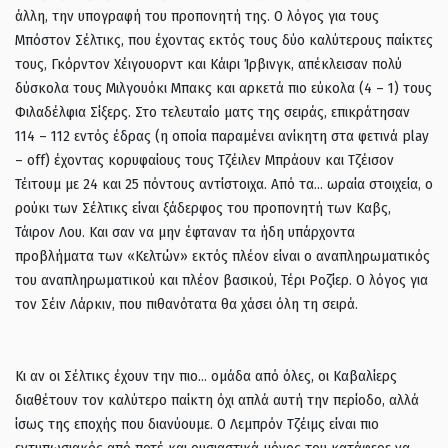
άλλη, την υπογραφή του προπονητή της. Ο λόγος για τους
Μπόστον Σέλτικς, που έχοντας εκτός τους δύο καλύτερους παίκτες
τους, Γκόρντον Χέιγουορντ και Κάιρι Ίρβινγκ, απέκλεισαν πολύ
δύσκολα τους Μιλγουόκι Μπακς και αρκετά πιο εύκολα (4 – 1) τους
Φιλαδέλφια Σίξερς. Στο τελευταίο ματς της σειράς, επικράτησαν
114 – 112 εντός έδρας (η οποία παραμένει ανίκητη στα φετινά play
– off) έχοντας κορυφαίους τους Τζέιλεν Μπράουν και Τζέισον
Τέιτουμ με 24 και 25 πόντους αντίστοιχα. Από τα… ωραία στοιχεία, ο
ρούκι των Σέλτικς είναι ξάδερφος του προπονητή των Καβς,
Τάιρον Λου. Και σαν να μην έφταναν τα ήδη υπάρχοντα
προβλήματα των «Κελτών» εκτός πλέον είναι ο αναπληρωματικός
του αναπληρωματικού και πλέον βασικού, Τέρι Ροζίερ. Ο λόγος για
τον Σέιν Λάρκιν, που πιθανότατα θα χάσει όλη τη σειρά.
Κι αν οι Σέλτικς έχουν την πιο… ομάδα από όλες, οι Καβαλίερς
διαθέτουν τον καλύτερο παίκτη όχι απλά αυτή την περίοδο, αλλά
ίσως της εποχής που διανύουμε. Ο Λεμπρόν Τζέιμς είναι πιο
εντυπωσιακός από ποτέ και ουσιαστικά μόνος του κατάφερε να