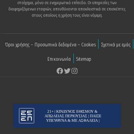
στοίχημα, μόνο σε ενημερωτικό επίπεδο. Οι υπηρεσίες των
διαφημιζόμενων εταιριών, απευθύνονται αποκλειστικά σε επισκέπτες
στους οποίους η χρήση τους είναι νόμιμη.
Όροι χρήσης – Προσωπικά δεδομένα – Cookies
Σχετικά με εμάς
Επικοινωνία
Sitemap