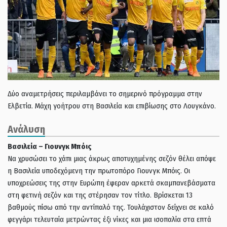
Δύο αναμετρήσεις περιλαμβάνει το σημερινό πρόγραμμα στην
Ελβετία. Μάχη γοήτρου στη Βασιλεία και επιβίωσης στο Λουγκάνο.
Ανάλυση
Βασιλεία – Γιουνγκ Μπόις
Να χρυσώσει το χάπι μιας άκρως αποτυχημένης σεζόν θέλει απόψε
η Βασιλεία υποδεχόμενη την πρωτοπόρο Γιουνγκ Μπόις. Οι
υποχρεώσεις της στην Ευρώπη έφεραν αρκετά σκαμπανεβάσματα
στη φετινή σεζόν και της στέρησαν τον τίτλο. Βρίσκεται 13
βαθμούς πίσω από την αντίπαλό της. Τουλάχιστον δείχνει σε καλό
φεγγάρι τελευταία μετρώντας έξι νίκες και μια ισοπαλία στα επτά