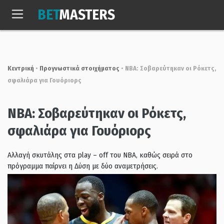
Skip
BET
MASTERS
to
Σαβ, 8 Αυγ. 2026
12:14:54
content
Κεντρική
•
Προγνωστικά στοιχήματος
•
NBA: Σοβαρεύτηκαν οι Ρόκετς,
σφαλιάρα για Γουόριορς
NBA: Σοβαρεύτηκαν οι Ρόκετς,
σφαλιάρα για Γουόριορς
Αλλαγή σκυτάλης στα play – off του NBA, καθώς σειρά στο
πρόγραμμα παίρνει η Δύση με δύο αναμετρήσεις.