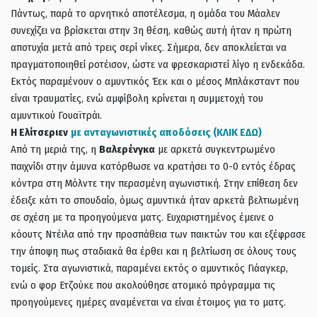
Πάντως, παρά το αρνητικό αποτέλεσμα, η ομάδα του Μάαλεν
συνεχίζει να βρίσκεται στην 3η θέση, καθώς αυτή ήταν η πρώτη
αποτυχία μετά από τρεις σερί νίκες. Σήμερα, δεν αποκλείεται να
πραγματοποιηθεί ροτέισον, ώστε να φρεσκαριστεί λίγο η ενδεκάδα.
Εκτός παραμένουν ο αμυντικός Έεκ και ο μέσος Μπλάκσταντ που
είναι τραυματίες, ενώ αμφίβολη κρίνεται η συμμετοχή του
αμυντικού Γουαϊτράι.
Η Ελίτσεριεν
με ανταγωνιστικές αποδόσεις (ΚΛΙΚ ΕΔΩ)
Από τη μεριά της, η
Βαλερένγκα
με αρκετά συγκεντρωμένο
παιχνίδι στην άμυνα κατόρθωσε να κρατήσει το 0-0 εντός έδρας
κόντρα στη Μόλντε την περασμένη αγωνιστική. Στην επίθεση δεν
έδειξε κάτι το σπουδαίο, όμως αμυντικά ήταν αρκετά βελτιωμένη
σε σχέση με τα προηγούμενα ματς. Ευχαριστημένος έμεινε ο
κόουτς Ντέιλα από την προσπάθεια των παικτών του και εξέφρασε
την άποψη πως σταδιακά θα έρθει και η βελτίωση σε όλους τους
τομείς. Στα αγωνιστικά, παραμένει εκτός ο αμυντικός Γιάαγκερ,
ενώ ο φορ Ετζούκε που ακολούθησε ατομικό πρόγραμμα τις
προηγούμενες ημέρες αναμένεται να είναι έτοιμος για το ματς.