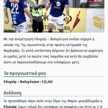
Mε την αναμέτρηση Ράνχαϊμ – Βαλερένγκα ανοίγει σήμερα η
αυλαία της 7ης αγωνιστικής στην πρώτη κατηγορία της
Νορβηγίας. Σε καλή κατάσταση δείχνουν ότι βρίσκονται αμφότερα
οι ομάδες μετά τα πρώτα τους παιχνίδια και αυτό θα συμβάλλει
ώστε να παρακολουθήσουμε ένα ενδιαφέρον ματς.
Τα προγνωστικά μου
Ράνχαϊμ – Βαλερένγκα : 1 (3,26)
Aνάλυση
Το προσπάθησε πάρα πολύ στην έδρα της Μπραν μεσοβδόμαδα η
Ράνχαϊμ
, όμως τελικά δεν κατάφερε να αποφύγει την ήττα με 2-0.