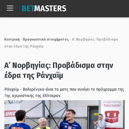
Skip
BET
MASTERS
to
Σαβ, 8 Αυγ. 2026
12:46:04
content
Κεντρική
•
Προγνωστικά στοιχήματος
•
Α’ Νορβηγίας: Προβάδισμα
στην έδρα της Ράνχαϊμ
Α’ Νορβηγίας: Προβάδισμα στην
έδρα της Ράνχαϊμ
Ράνχαϊμ - Βαλερένγκα είναι το ματς που ανοίγει το πρόγραμμα της
7ης αγωνιστικής της Eλίτσεριεν.