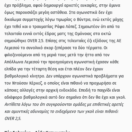
έχει πρόβλημα, αφού δημιουργεί αρκετές ευκαιρίες, στην άμυνα
όμως παρουσιάζει μεγάη αστάθεια. Στα αγωνιστικά δεν έχει
δικαίωμα συμμετοχής λόγω τιμωρίας ο Βύντρα, ενώ εκτός μάχης
έχει τεθεί και ο τραυματίας Ράφα Λόπεζ. Σημειωτέον ότι από τα
τελευταία εννιά εντός έδρας ματς της Ομόνοιας στα οκτώ
σημειώθηκε OVER 2,5. Επίσης στις τελευταίες έξι εξόδους της ΑΕ
Λεμεσού το συνολικό σκορ ξεπέρασε τα δύο τέρματα. Οι
φιλοξενούμενοι από τη μεριά τους μετά την ήττα από τον
Απόλλωνα Λεμεσού την προηγούμενη αγωνιστική έχασαν κάθε
ελπίδα για την τέταρτη θέση και έτσι πλέον δεν έχουν
βαθμολογικό κίνητρο. Δεν υπάρχουν αγωνιστικά προβλήματα για
τον Ντούσαν Κέρκεζ, ο οποίος είναι πιθανό να προχωρήσει σε
κάποιες αλλαγές στην αρχική ενδεκάδα. Επειδή το παιχνίδι είναι
αδιάφορο βαθμολογικά αυτό δεν σημαίνει ότι δεν θα έχει και γκολ.
Αντίθετα λόγω του ότι συγκρούονται ομάδες με επιθετικές αρετές
και αμυντικές αδυναμίες το ενδεχόμενο των γκολ είναι πιθανό:
OVER 2,5.