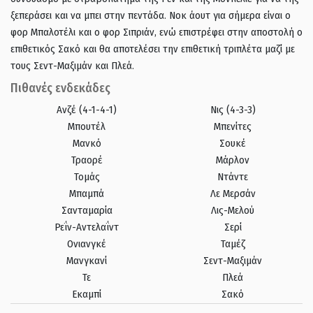
ξεπεράσει και να μπει στην πεντάδα. Νοκ άουτ για σήμερα είναι ο
φορ Μπαλοτέλι και ο φορ Σιπριάν, ενώ επιστρέφει στην αποστολή ο
επιθετικός Σακό και θα αποτελέσει την επιθετική τριπλέτα μαζί με
τους Σεντ-Μαξιμάν και Πλεά.
Πιθανές ενδεκάδες
Ανζέ (4-1-4-1)
Νις (4-3-3)
Μπουτέλ
Μπενίτες
Μανκό
Σουκέ
Τραορέ
Μάρλον
Τομάς
Ντάντε
Μπαμπά
Λε Μερσάν
Σανταμαρία
Λις-Μελού
Ρεΐν-Αντελαΐντ
Σερί
Ονιανγκέ
Ταμέζ
Μανγκανί
Σεντ-Μαξιμάν
Τε
Πλεά
Εκαμπί
Σακό