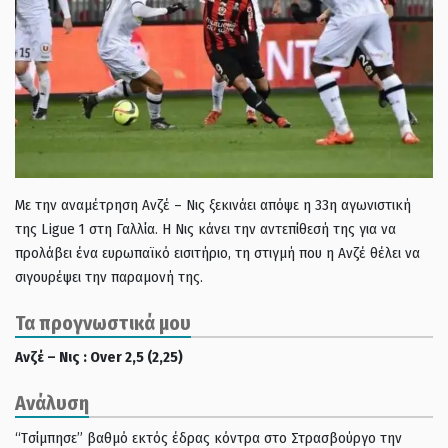
Mε την αναμέτρηση Ανζέ – Νις ξεκινάει απόψε η 33η αγωνιστική
της Ligue 1 στη Γαλλία. Η Νις κάνει την αντεπίθεσή της για να
προλάβει ένα ευρωπαϊκό εισιτήριο, τη στιγμή που η Ανζέ θέλει να
σιγουρέψει την παραμονή της.
Τα προγνωστικά μου
Ανζέ – Νις : Over 2,5 (2,25)
Ανάλυση
“Tσίμπησε” βαθμό εκτός έδρας κόντρα στο Στρασβούργο την