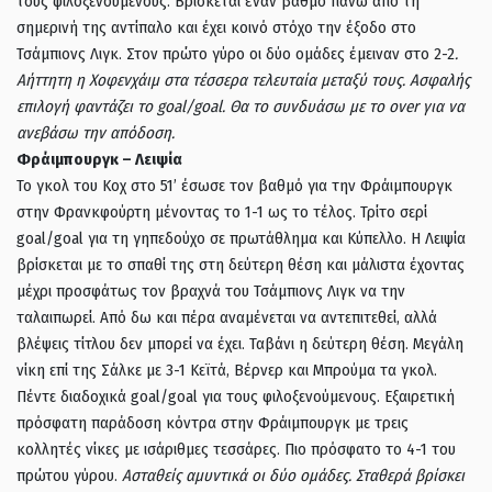
τους φιλοξενούμενους. Βρίσκεται έναν βαθμό πάνω από τη
σημερινή της αντίπαλο και έχει κοινό στόχο την έξοδο στο
Τσάμπιονς Λιγκ. Στον πρώτο γύρο οι δύο ομάδες έμειναν στο 2-2
.
Αήττητη η Χοφενχάιμ στα τέσσερα τελευταία μεταξύ τους. Ασφαλής
επιλογή φαντάζει το goal/goal. Θα το συνδυάσω με το over για να
ανεβάσω την απόδοση.
Φράιμπουργκ – Λειψία
Το γκολ του Κοχ στο 51’ έσωσε τον βαθμό για την Φράιμπουργκ
στην Φρανκφούρτη μένοντας το 1-1 ως το τέλος. Τρίτο σερί
goal/goal για τη γηπεδούχο σε πρωτάθλημα και Κύπελλο. Η Λειψία
βρίσκεται με το σπαθί της στη δεύτερη θέση και μάλιστα έχοντας
μέχρι προσφάτως τον βραχνά του Τσάμπιονς Λιγκ να την
ταλαιπωρεί. Από δω και πέρα αναμένεται να αντεπιτεθεί, αλλά
βλέψεις τίτλου δεν μπορεί να έχει. Ταβάνι η δεύτερη θέση. Μεγάλη
νίκη επί της Σάλκε με 3-1 Κεϊτά, Βέρνερ και Μπρούμα τα γκολ.
Πέντε διαδοχικά goal/goal για τους φιλοξενούμενους. Εξαιρετική
πρόσφατη παράδοση κόντρα στην Φράιμπουργκ με τρεις
κολλητές νίκες με ισάριθμες τεσσάρες. Πιο πρόσφατο το 4-1 του
πρώτου γύρου.
Ασταθείς αμυντικά οι δύο ομάδες. Σταθερά βρίσκει