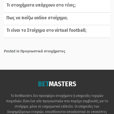
Τι στοιχήματα υπάρχουν στο τένις;
Πως να παίξω online στοίχημα;
Τι είναι το Στοίχημα στο virtual football;
Posted in
Προγνωστικά στοιχήματος
BET
MASTERS
Το BetMasters δεν προσφέρει στοιχήματα ή υπηρεσίες τυχερών
παιχνιδιών. Είναι ένα site προγνωστικών που παρέχει συμβουλές για το
στοίχημα, μόνο σε ενημερωτικό επίπεδο. Οι υπηρεσίες των
διαφημιζόμενων εταιριών, απευθύνονται αποκλειστικά σε επισκέπτες