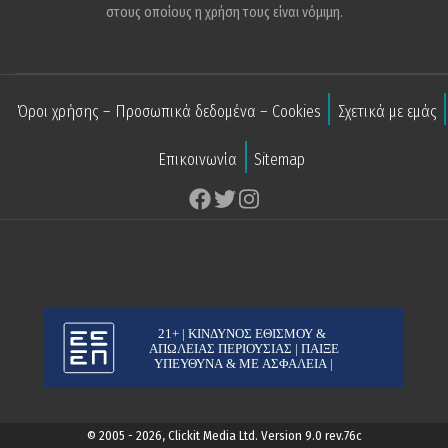
στους οποίους η χρήση τους είναι νόμιμη.
Όροι χρήσης – Προσωπικά δεδομένα – Cookies
Σχετικά με εμάς
Επικοινωνία
Sitemap
© 2005 - 2026, Clickit Media Ltd. Version 9.0 rev.76c