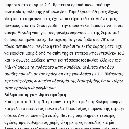
μπροστά στο σκορ με 2-0. Βρίσκεται οριακά πάνω από την
τελευταία τριάδα της βαθμολογίας. Συμπλήρωσε έξι ματς δίχως
νίκη και το σημερινό ματς έχει χαρακτήρα τελικού. Απέχει τρεις
βαθμούς από την Στουτγάρδη , την οποία θέλει διακαώς να πιάσει
απόψε. Μεγάλη νίκη για τους φιλοξενούμενους επί της Χέρτα με 1-
0,. Ισορροπημένο ματς. Πιο τυχερή. Το γκολ ήρθε στο 78’ από
πόδια αντιπάλου. Μεγάλο φετινό αγκάθι τα εκτός έδρας ματς. Έχει
να κερδίσει μακριά από το σπίτι της σε επίπεδο Μπουντεσλίγκα εδώ
και 16 αγώνες. Δώδεκα ήττες και τέσσερις ισοπαλίες.
Οδηγός της
Μάιντζ απόψε το πρόσφατο ματς Κυπέλλου ανάμεσα στις δύο
ομάδες που έδωσε την πρόκριση στη γηπεδούχο με 3-1. Βλέποντας
την εκτός έδρας δεδομένη αδυναμία της Στουτγάρδης θα ποντάρω
στον προκλητικά υψηλό άσο.
Βόλφσμπουργκ – Φρανκφούρτη
Κράτησε στο 0-0 τη Ντόρτμουντ στη Βεστφαλία η Βόλφσμπουργκ
και μάλιστα παίζοντας πολύ καλά. Παραδόξως η άμυνά της έτρωγε
σίδερα. Δεν το συνηθίζει εκτός. Πάντως συμπλήρωσε τέσσερις
αγώνες πρωταθλήματος χωρίς νίκη με τρεις ισοπαλίες και μία