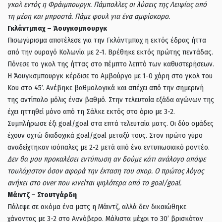
γκολ εντός η Φράιμπουργκ. Πάμπολλες οι λύσεις της Λειψίας από
τη μέση και μπροστά. Πάμε φουλ για ένα αμφίσκορο.
Γκλάντμπαχ – Άουγκσμπουργκ
Πισωγύρισμα αποτέλεσε για την Γκλάντμπαχ η εκτός έδρας ήττα
από την ουραγό Κολωνία με 2-1. Βρέθηκε εκτός πρώτης πεντάδας.
Πόνεσε το γκολ της ήττας στο πέμπτο λεπτό των καθυστερήσεων.
Η Άουγκσμπουργκ κέρδισε το Αμβούργο με 1-0 χάρη στο γκολ του
Κου στο 45’. Ανέβηκε βαθμολογικά και απέχει από την σημερινή
της αντίπαλο μόλις έναν βαθμό. Στην τελευταία εξάδα αγώνων της
έχει ηττηθεί μόνο από τη Σάλκε εκτός στο όριο με 3-2.
Συμπλήρωσε έξι goal/goal στα επτά τελευταία ματς. Οι δύο ομάδες
έχουν οχτώ διαδοχικά goal/goal μεταξύ τους. Στον πρώτο γύρο
αναδείχτηκαν ισόπαλες με 2-2 μετά από ένα εντυπωσιακό ροντέο.
Δεν θα μου προκαλέσει εντύπωση αν δούμε κάτι ανάλογο απόψε
τουλάχιστον όσον αφορά την έκταση του σκορ. Ο πρώτος λόγος
ανήκει στο over που κινείται ψηλότερα από το goal/goal.
Μάιντζ – Στουτγάρδη
Πάλεψε σε ακόμα ένα ματς η Μάιντζ, αλλά δεν δικαιώθηκε
χάνοντας με 3-2 στο Αννόβερο. Μάλιστα μέχρι το 30’ βρισκόταν