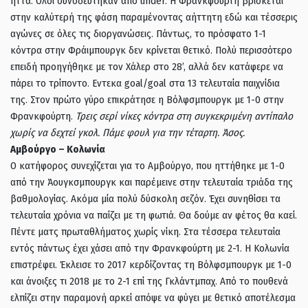
ήττα. Ολοι συνοδεύτηκαν από under. Η Φρανκφούρτη βρίσκεται
στην καλύτερή της φάση παραμένοντας αήττητη εδώ και τέσσερις
αγώνες σε όλες τις διοργανώσεις. Πάντως, το πρόσφατο 1-1
κόντρα στην Φράιμπουργκ δεν κρίνεται θετικό. Πολύ περισσότερο
επειδή προηγήθηκε με τον Χάλερ στο 28’, αλλά δεν κατάφερε να
πάρει το τρίποντο. Εντεκα goal/goal στα 13 τελευταία παιχνίδια
της. Στον πρώτο γύρο επικράτησε η Βόλφσμπουργκ με 1-0 στην
Φρανκφούρτη.
Τρεις σερί νίκες κόντρα στη συγκεκριμένη αντίπαλο
χωρίς να δεχτεί γκολ. Πάμε φουλ για την τέταρτη. Άσος.
Αμβούργο – Κολωνία
Ο κατήφορος συνεχίζεται για το Αμβούργο, που ηττήθηκε με 1-0
από την Άουγκσμπουργκ και παρέμεινε στην τελευταία τριάδα της
βαθμολογίας. Ακόμα μία πολύ δύσκολη σεζόν. Έχει συνηθίσει τα
τελευταία χρόνια να παίζει με τη φωτιά. Θα δούμε αν φέτος θα καεί.
Πέντε ματς πρωταθλήματος χωρίς νίκη. Στα τέσσερα τελευταία
εντός πάντως έχει χάσει από την Φρανκφούρτη με 2-1. Η Κολωνία
επιστρέφει. Έκλεισε το 2017 κερδίζοντας τη Βόλφσμπουργκ με 1-0
και άνοιξες τι 2018 με το 2-1 επί της Γκλάντμπαχ. Από το πουθενά
ελπίζει στην παραμονή αρκεί απόψε να φύγει με θετικό αποτέλεσμα