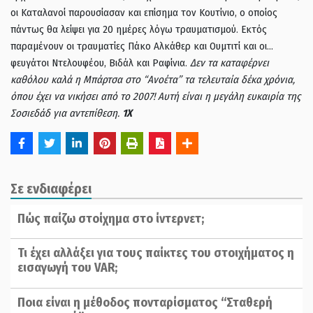
οι Καταλανοί παρουσίασαν και επίσημα τον Κουτίνιο, ο οποίος
πάντως θα λείψει για 20 ημέρες λόγω τραυματισμού. Εκτός
παραμένουν οι τραυματίες Πάκο Αλκάθερ και Ουμτιτί και οι…
φευγάτοι Ντελουφέου, Βιδάλ και Ραφίνια.
Δεν τα καταφέρνει
καθόλου καλά η Μπάρτσα στο “Ανοέτα” τα τελευταία δέκα χρόνια,
όπου έχει να νικήσει από το 2007! Αυτή είναι η μεγάλη ευκαιρία της
Σοσιεδάδ για αντεπίθεση.
1Χ
Σε ενδιαφέρει
Πώς παίζω στοίχημα στο ίντερνετ;
Τι έχει αλλάξει για τους παίκτες του στοιχήματος η
εισαγωγή του VAR;
Ποια είναι η μέθοδος πονταρίσματος “Σταθερή