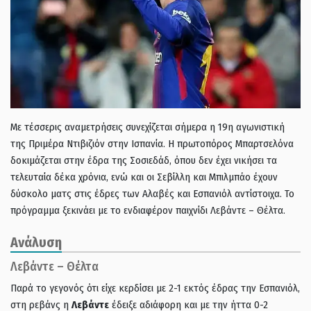
Mε τέσσερις αναμετρήσεις συνεχίζεται σήμερα η 19η αγωνιστική
της Πριμέρα Ντιβιζιόν στην Ισπανία. Η πρωτοπόρος Μπαρτσελόνα
δοκιμάζεται στην έδρα της Σοσιεδάδ, όπου δεν έχει νικήσει τα
τελευταία δέκα χρόνια, ενώ και οι Σεβίλλη και Μπιλμπάο έχουν
δύσκολο ματς στις έδρες των Αλαβές και Εσπανιόλ αντίστοιχα. Το
πρόγραμμα ξεκινάει με το ενδιαφέρον παιχνίδι Λεβάντε – Θέλτα.
Ανάλυση
Λεβάντε – Θέλτα
Παρά το γεγονός ότι είχε κερδίσει με 2-1 εκτός έδρας την Εσπανιόλ,
στη ρεβάνς η
Λεβάντε
έδειξε αδιάφορη και με την ήττα 0-2