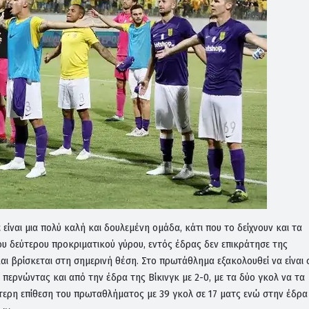
είναι μια πολύ καλή και δουλεμένη ομάδα, κάτι που το δείχνουν και τα
ου δεύτερου προκριματικού γύρου, εντός έδρας δεν επικράτησε της
και βρίσκεται στη σημερινή θέση. Στο πρωτάθλημα εξακολουθεί να είναι 
 περνώντας και από την έδρα της Βίκινγκ με 2-0, με τα δύο γκολ να τα
ύτερη επίθεση του πρωταθλήματος με 39 γκολ σε 17 ματς ενώ στην έδρα 