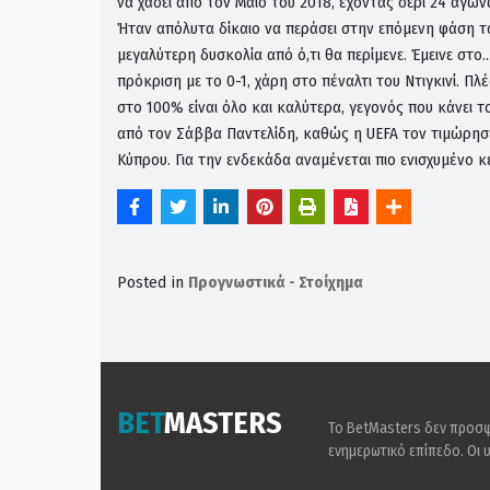
να χάσει από τον Μάιο του 2018, έχοντας σερί 24 αγών
Ήταν απόλυτα δίκαιο να περάσει στην επόμενη φάση το
μεγαλύτερη δυσκολία από ό,τι θα περίμενε. Έμεινε στ
πρόκριση με το 0-1, χάρη στο πέναλτι του Ντιγκινί. Πλ
στο 100% είναι όλο και καλύτερα, γεγονός που κάνει 
από τον Σάββα Παντελίδη, καθώς η UEFA τον τιμώρησε
Κύπρου. Για την ενδεκάδα αναμένεται πιο ενισχυμένο 
Posted in
Προγνωστικά - Στοίχημα
BET
MASTERS
Το BetMasters δεν προσφέ
ενημερωτικό επίπεδο. Οι 