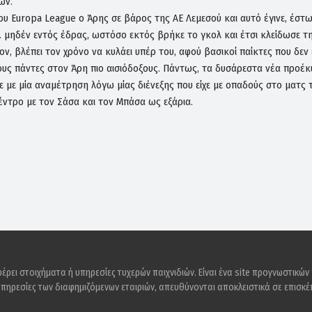
ων.
υ Europa League ο Άρης σε βάρος της ΑΕ Λεμεσού και αυτό έγινε, έστω
ο… μηδέν εντός έδρας, ωστόσο εκτός βρήκε το γκολ και έτσι κλείδωσε τ
έον, βλέπει τον χρόνο να κυλάει υπέρ του, αφού βασικοί παίκτες που δεν 
τους πάντες στον Άρη πιο αισιόδοξους. Πάντως, τα δυσάρεστα νέα προέ
 με μία αναμέτρηση λόγω μίας διένεξης που είχε με οπαδούς στο ματς 
κέντρο με τον Σάσα και τον Μπάσα ως εξάρια.
ρει στοιχήματα ή υπηρεσίες τυχερών παιχνιδιών. Είναι ένα site προγνωστικών
υπηρεσίες των διαφημιζόμενων εταιριών, απευθύνονται αποκλειστικά σε επισκέπ