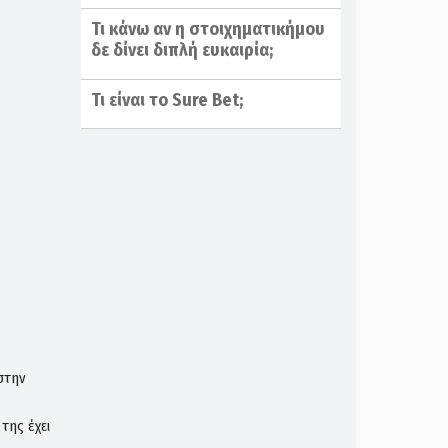
Τι κάνω αν η στοιχηματικήμου
δε δίνει διπλή ευκαιρία;
Τι είναι το Sure Bet;
στην
της έχει