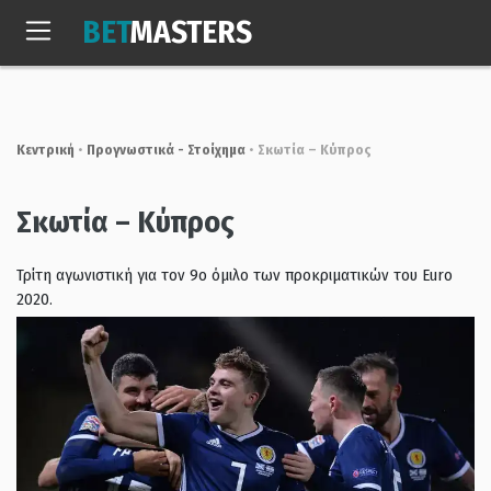
Skip
BET
MASTERS
to
Κυρ, 9 Αυγ. 2026
02:51:59
content
Κεντρική
•
Προγνωστικά - Στοίχημα
•
Σκωτία – Κύπρος
Σκωτία – Κύπρος
Τρίτη αγωνιστική για τον 9ο όμιλο των προκριματικών του Euro
2020.