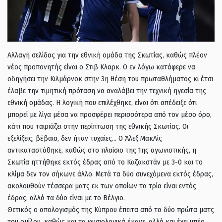
Αλλαγή σελίδας για την εθνική ομάδα της Σκωτίας, καθώς πλέον
νέος προπονητής είναι ο Στιβ Κλαρκ. Ο εν λόγω κατάφερε να
οδηγήσει την Κιλμάρνοκ στην 3η θέση του πρωταθλήματος κι έτσι
έλαβε την τιμητική πρόταση να αναλάβει την τεχνική ηγεσία της
εθνική ομάδας. Η λογική που επιλέχθηκε, είναι ότι απέδειξε ότι
μπορεί με λίγα μέσα να προσφέρει περισσότερα από τον μέσο όρο,
κάτι που ταιριάζει στην περίπτωση της εθνικής Σκωτίας. Οι
εξελίξεις, βέβαια, δεν ήταν τυχαίες… Ο Άλεξ ΜακΛίς
αντικαταστάθηκε, καθώς στο πλαίσιο της 1ης αγωνιστικής, η
Σκωτία ηττήθηκε εκτός έδρας από το Καζακστάν με 3-0 και το
κλίμα δεν τον σήκωνε άλλο. Μετά τα δύο συνεχόμενα εκτός έδρας,
ακολουθούν τέσσερα ματς εκ των οποίων τα τρία είναι εντός
έδρας, αλλά τα δύο είναι με το Βέλγιο.
Θετικός ο απολογισμός της Κύπρου έπειτα από τα δύο πρώτα ματς
του ομίλου, καθώς και τα φυσιολογικά έκανε, αλλά και έχει υπέρ