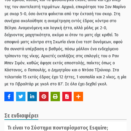
της τον συντελεστή τερμάτων. Αρχικά, επικράτησε του Σαν Μαρίνο
με σκορ 5-0, όσο άνετα φαίνεται από την έκτασή του σκορ. Στη
συνέχεια ακολούθησε η αναμέτρηση εντός έδρας κόντρα στο
Βέλγιο. Αναμενόμενη και λογική ήττα, αλλά μόλις με 2-0,
δείχνοντας μαχητικότητα, ακόμα κι όταν το ματς είχε κριθεί. Το
αποψινό ματς κόντρα στη Σκωτία είναι ένα τεστ δυνάμεων, αφού
θα συνιστά υπέρβαση ο βαθμός, πόσω μάλλον ένα ενδεχόμενο
τρίποντο της νίκης. Αρκετές εκπλήξεις στις επιλογές του ο Ραν
Μπεν Σιμόν, καθώς άφησε εκτός αποστολής, παίκτες όπως ο
Κάστανος, ο Παπουλής, ο Δημητρίου και ο Ντόσα Τζούνιορ. Στα
τελευταία 15 εκτός έδρας έχει 12 ήττες, 1 ισοπαλία και 2 νίκες, η μία
με το Γιβραλτάρ με γκολ στο 87’. Σε όλα έχει δεχθεί γκολ.
Σε ενδιαφέρει
Τι είναι το Σύστημα πονταρίσματος Esquire;