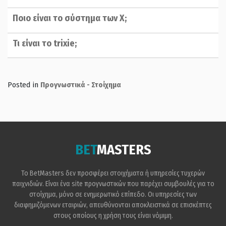
Ποιο είναι το σύστημα των Χ;
Τι είναι το trixie;
Posted in
Προγνωστικά - Στοίχημα
BET
MASTERS
Το BetMasters δεν προσφέρει στοιχήματα ή υπηρεσίες τυχερών
παιχνιδιών. Είναι ένα site προγνωστικών που παρέχει συμβουλές για το
στοίχημα, μόνο σε ενημερωτικό επίπεδο. Οι υπηρεσίες των
διαφημιζόμενων εταιριών, απευθύνονται αποκλειστικά σε επισκέπτες
στους οποίους η χρήση τους είναι νόμιμη.