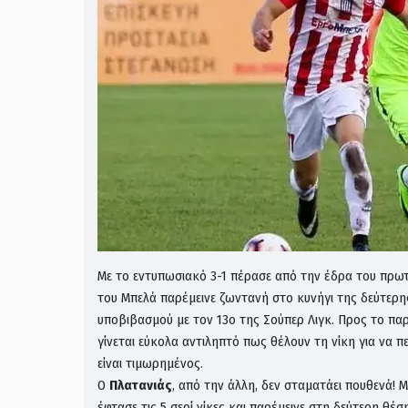
Με το εντυπωσιακό 3-1 πέρασε από την έδρα του πρ
του Μπελά παρέμεινε ζωντανή στο κυνήγι της δεύτερης
υποβιβασμού με τον 13ο της Σούπερ Λιγκ. Προς το παρό
γίνεται εύκολα αντιληπτό πως θέλουν τη νίκη για να 
είναι τιμωρημένος.
Ο
Πλατανιάς
, από την άλλη, δεν σταματάει πουθενά! 
έφτασε τις 5 σερί νίκες και παρέμεινε στη δεύτερη θέσ