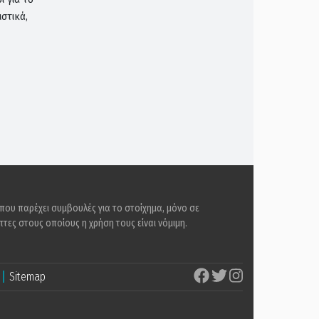
στικά,
 που παρέχει συμβουλές για το στοίχημα, μόνο σε
τες στους οποίους η χρήση τους είναι νόμιμη.
Sitemap