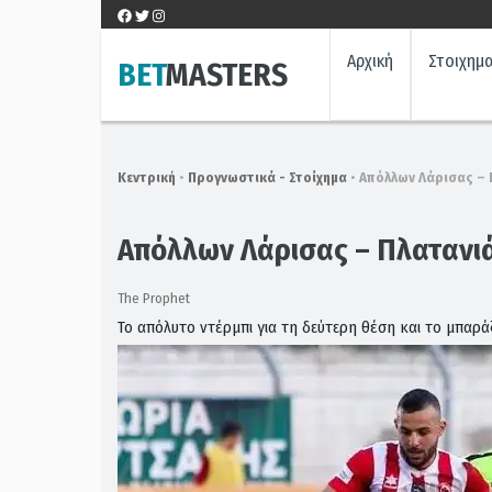
Skip
to
content
Αρχική
Στοιχημα
BET
MASTERS
Κεντρική
•
Προγνωστικά - Στοίχημα
•
Aπόλλων Λάρισας – 
Aπόλλων Λάρισας – Πλατανι
The Prophet
Το απόλυτο ντέρμπι για τη δεύτερη θέση και το μπαρά