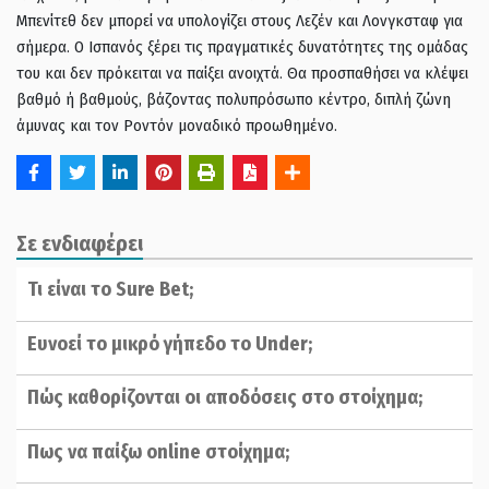
Μπενίτεθ δεν μπορεί να υπολογίζει στους Λεζέν και Λονγκσταφ για
σήμερα. Ο Ισπανός ξέρει τις πραγματικές δυνατότητες της ομάδας
του και δεν πρόκειται να παίξει ανοιχτά. Θα προσπαθήσει να κλέψει
βαθμό ή βαθμούς, βάζοντας πολυπρόσωπο κέντρο, διπλή ζώνη
άμυνας και τον Ροντόν μοναδικό προωθημένο.
Σε ενδιαφέρει
Τι είναι το Sure Bet;
Ευνοεί το μικρό γήπεδο το Under;
Πώς καθορίζονται οι αποδόσεις στο στοίχημα;
Πως να παίξω online στοίχημα;