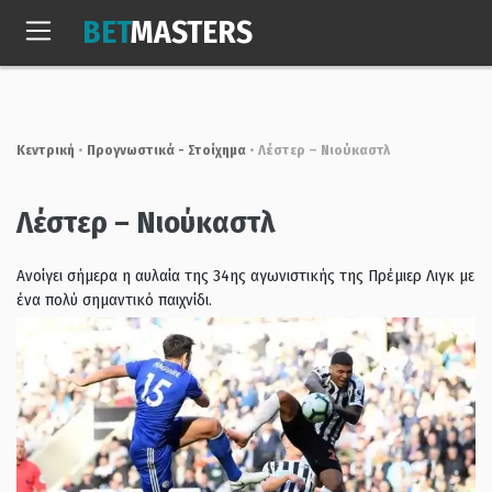
Skip
BET
MASTERS
to
Παρ, 7 Αυγ. 2026
03:49:46
content
Κεντρική
•
Προγνωστικά - Στοίχημα
•
Λέστερ – Νιούκαστλ
Λέστερ – Νιούκαστλ
Ανοίγει σήμερα η αυλαία της 34ης αγωνιστικής της Πρέμιερ Λιγκ με
ένα πολύ σημαντικό παιχνίδι.