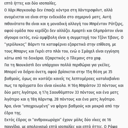
επτά ήττες και δύο ισοπαλίες.
Ο Χάρι Μαγκουάιρ δεν έπαιξε κόντρα στη Χάντερσφιλντ, αλλά
αναμένεται να είναι στην ενδεκάδα στο σημερινό ματς. Αυτή
πιθανότατα θα είναι και η μοναδική αλλαγή του Μπρένταν Ρότζερς,
αφού ομάδα που κερδίζει δεν αλλάζει. Αμαρτέι και Ολμπράιτον είναι
σίγουρα εκτός, ενώ αμφίβολη είναι η συμμετοχή του Τζόνι Έβανς. Ο
“γερόλυκος” Βάρντι τα καταφέρνει εξαιρετικά στην επίθεση, με
τους Μπαρνς και Γκρέι στο πλάι του, ενώ ο Σμάιχελ είναι εγγύηση
κάτω από τα δοκάρια. Εξαιρετικός ο Τίλεμανς στα χαφ.
Για τη Νιουκάστλ δεν υπάρχουν πολλά περιθώρια για γκέλες.
Μπορεί να δείχνει άνετη, αφού βρίσκεται στην 15η θέση με 35
βαθμούς, όμως αν κοιτάξει κανείς τις λεπτομέρειες καταλαβαίνει
πως τα πράγματα δεν είναι εύκολα. Η 16η Μπράιτον 33 πόντους και
δύο ματς λιγότερα, η 17η Σαουθάμπτον 33 πόντους και ένα ματς
λιγότερο και η 18η Κάρντιφ, 28 πόντους και ένα ματς λιγότερο.
Άρα, είναι “υποχρεωμένη” να ψάχνει βαθμούς και μακριά από την
έδρα της.
Εκτός έδρας οι “ανθρακωρύχοι” έχουν μόλις δύο νίκες σε 16
παιχνίδια, με απολογισμό επτά ισοπαλίες και επτά ήττες. Ο Ράφα