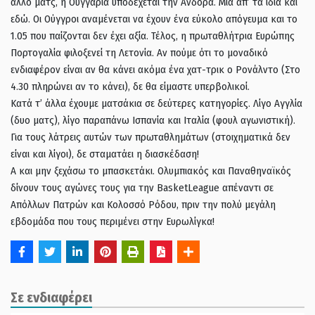
άλλο ματς, η Ουγγαρία υποδέχεται την Ανδόρα. Μια απ’ τα ίδια και
εδώ. Οι Ούγγροι αναμένεται να έχουν ένα εύκολο απόγευμα και το
1.05 που παίζονται δεν έχει αξία. Τέλος, η πρωταθλήτρια Ευρώπης
Πορτογαλία φιλοξενεί τη Λετονία. Αν πούμε ότι το μοναδικό
ενδιαφέρον είναι αν θα κάνει ακόμα ένα χατ-τρικ ο Ρονάλντο (Στο
4.30 πληρώνει αν το κάνει), δε θα είμαστε υπερβολικοί.
Κατά τ’ άλλα έχουμε ματσάκια σε δεύτερες κατηγορίες. Λίγο Αγγλία
(δυο ματς), λίγο παραπάνω Ισπανία και Ιταλία (φουλ αγωνιστική).
Για τους λάτρεις αυτών των πρωταθλημάτων (στοιχηματικά δεν
είναι και λίγοι), δε σταματάει η διασκέδαση!
Α και μην ξεχάσω το μπασκετάκι. Ολυμπιακός και Παναθηναϊκός
δίνουν τους αγώνες τους για την BasketLeague απέναντι σε
Απόλλων Πατρών και Κολοσσό Ρόδου, πριν την πολύ μεγάλη
εβδομάδα που τους περιμένει στην Ευρωλίγκα!
Σε ενδιαφέρει