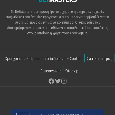
Το BetMasters δεν προσφέρει στοιχήματα ή υπηρεσίες τυχερών
παιχνιδιών. Είναι ένα site προγνωστικών που παρέχει συμβουλές για το
στοίχημα, μόνο σε ενημερωτικό επίπεδο. Οι υπηρεσίες των
διαφημιζόμενων εταιριών, απευθύνονται αποκλειστικά σε επισκέπτες
στους οποίους η χρήση τους είναι νόμιμη.
Όροι χρήσης – Προσωπικά δεδομένα – Cookies
Σχετικά με εμάς
Επικοινωνία
Sitemap