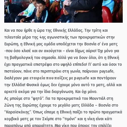
Και να που ήρθε η ώρα της Εθνικής Ελλάδας. Την τρίτη και
τελευταία μέρα της 4ης αγωνιστικής των προκριματικών στην
Ευρώπη, η Εθνική μας ομάδα υποδέχεται την Βοσνία σ’ ένα ματς
-που όσο κλισέ και αν ακούγεται – είναι δίχως αύριο! Όχι μόνο για
τη βαθμολογική του σημασία. Αλλά για να δουν όλοι, ότι η Εθνική
έχει πραγματικά επιστρέψει στο υψηλό επίπεδο! Γι’ αυτό και όσοι το
πιστεύουν, πάνε στο περιπτεράκι στη γωνία, παίρνουν paysafe,
διαλέγουν μια
εταιρεία που παίζεις με paysafe
και ποντάρουν
την Ελλάδα! Φυσικά όμως δεν έχουμε μόνο αυτό το ματς, αλλά και
αρκετά ακόμα για την ίδια διοργάνωση. Και όχι μόνο.
Ας μπούμε στο “ψητό”. Για τα προκριματικά του Μουντιάλ στη
Ζώνη της Ευρώπης έχουμε το μεγάλο ματς Ελλάδα – Βοσνία στο
“Καραϊσκάκης”. Όπως είπαμε η Εθνική παίζει το πρώτο πραγματικά
κομβικό ματς με τον Σκίμπε στο “τιμόνι” και η νίκη είναι κάτι
παραπάνω από απαραίτητη. Μια νίκη που όποιος την επιλέξει