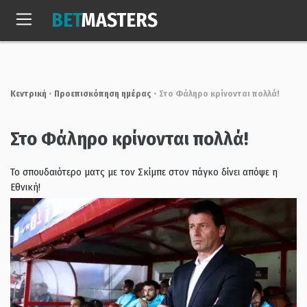
Skip
BET
MASTERS
to
Δευτ, 10 Αυγ. 2026
10:13:13
content
Κεντρική
•
Προεπισκόπηση ημέρας
•
Στο Φάληρο κρίνονται πολλά!
Στο Φάληρο κρίνονται πολλά!
Το σπουδαιότερο ματς με τον Σκίμπε στον πάγκο δίνει απόψε η
Εθνική!