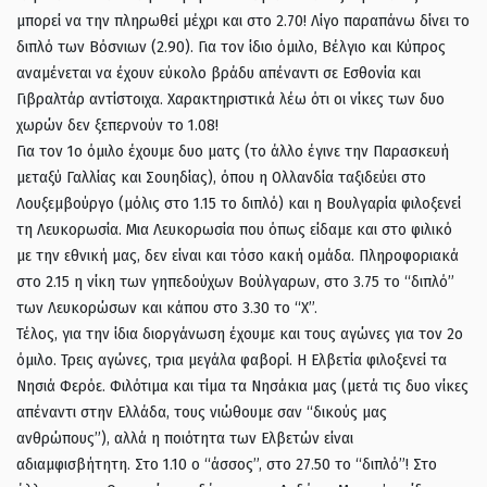
μπορεί να την πληρωθεί μέχρι και στο 2.70! Λίγο παραπάνω δίνει το
διπλό των Βόσνιων (2.90). Για τον ίδιο όμιλο, Βέλγιο και Κύπρος
αναμένεται να έχουν εύκολο βράδυ απέναντι σε Εσθονία και
Γιβραλτάρ αντίστοιχα. Χαρακτηριστικά λέω ότι οι νίκες των δυο
χωρών δεν ξεπερνούν το 1.08!
Για τον 1ο όμιλο έχουμε δυο ματς (το άλλο έγινε την Παρασκευή
μεταξύ Γαλλίας και Σουηδίας), όπου η Ολλανδία ταξιδεύει στο
Λουξεμβούργο (μόλις στο 1.15 το διπλό) και η Βουλγαρία φιλοξενεί
τη Λευκορωσία. Μια Λευκορωσία που όπως είδαμε και στο φιλικό
με την εθνική μας, δεν είναι και τόσο κακή ομάδα. Πληροφοριακά
στο 2.15 η νίκη των γηπεδούχων Βούλγαρων, στο 3.75 το “διπλό”
των Λευκορώσων και κάπου στο 3.30 το “Χ”.
Τέλος, για την ίδια διοργάνωση έχουμε και τους αγώνες για τον 2ο
όμιλο. Τρεις αγώνες, τρια μεγάλα φαβορί. Η Ελβετία φιλοξενεί τα
Νησιά Φερόε. Φιλότιμα και τίμα τα Νησάκια μας (μετά τις δυο νίκες
απέναντι στην Ελλάδα, τους νιώθουμε σαν “δικούς μας
ανθρώπους”), αλλά η ποιότητα των Ελβετών είναι
αδιαμφισβήτητη. Στο 1.10 ο “άσσος”, στο 27.50 το “διπλό”! Στο