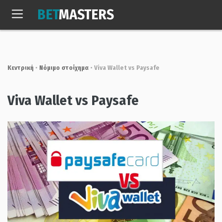
Skip
BET
MASTERS
to
Κυρ, 9 Αυγ. 2026
09:28:17
content
Κεντρική
•
Νόμιμο στοίχημα
•
Viva Wallet vs Paysafe
Viva Wallet vs Paysafe