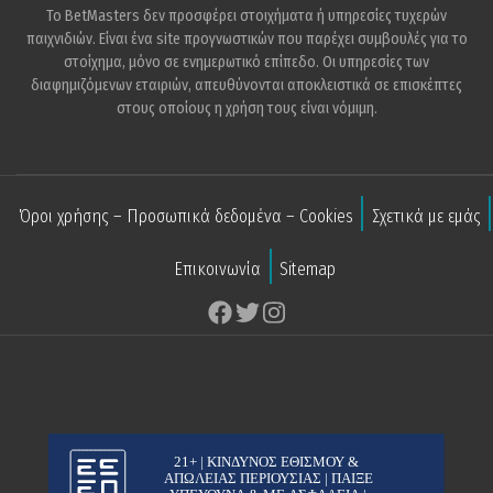
Το BetMasters δεν προσφέρει στοιχήματα ή υπηρεσίες τυχερών
παιχνιδιών. Είναι ένα site προγνωστικών που παρέχει συμβουλές για το
στοίχημα, μόνο σε ενημερωτικό επίπεδο. Οι υπηρεσίες των
διαφημιζόμενων εταιριών, απευθύνονται αποκλειστικά σε επισκέπτες
στους οποίους η χρήση τους είναι νόμιμη.
Όροι χρήσης – Προσωπικά δεδομένα – Cookies
Σχετικά με εμάς
Επικοινωνία
Sitemap