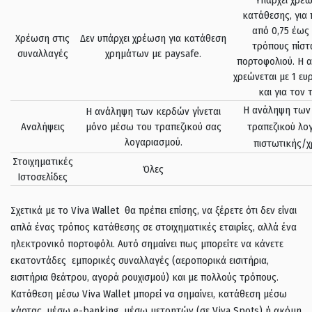
Υπάρχει χρέω
κατάθεσης, για
από 0,75 έως 
Χρέωση στις
Δεν υπάρχει χρέωση για κατάθεση
τρόπους πίστ
συναλλαγές
χρημάτων με paysafe.
πορτοφολιού. Η α
χρεώνεται με 1 ευ
και για τον
Η ανάληψη των 
Η ανάληψη των κερδών γίνεται
Αναλήψεις
μόνο μέσω του τραπεζικού σας
τραπεζικού λογ
λογαριασμού.
πιστωτικής/χ
Στοιχηματικές
Όλες
Ιστοσελίδες
Σχετικά με το Viva Wallet θα πρέπει επίσης, να ξέρετε ότι δεν είναι
απλά ένας τρόπος κατάθεσης σε στοιχηματικές εταιρίες, αλλά ένα
ηλεκτρονικό πορτοφόλι. Αυτό σημαίνει πως μπορείτε να κάνετε
εκατοντάδες εμπορικές συναλλαγές (αεροπορικά εισιτήρια,
εισιτήρια θεάτρου, αγορά ρουχισμού) και με πολλούς τρόπους.
Κατάθεση μέσω Viva Wallet μπορεί να σημαίνει, κατάθεση μέσω
κάρτας, μέσω e-banking, μέσω μετρητών (σε Viva Spots) ή ακόμη