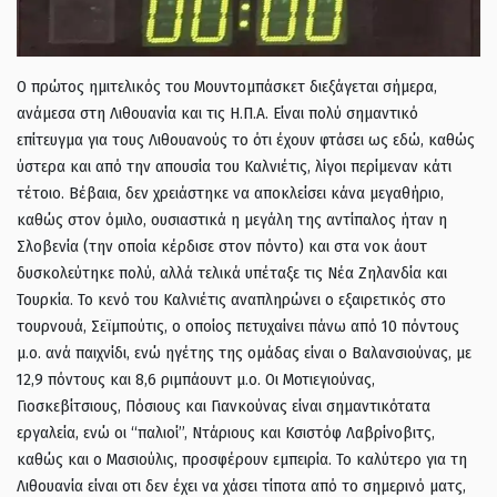
Ο πρώτος ημιτελικός του Μουντομπάσκετ διεξάγεται σήμερα,
ανάμεσα στη Λιθουανία και τις Η.Π.Α. Είναι πολύ σημαντικό
επίτευγμα για τους Λιθουανούς το ότι έχουν φτάσει ως εδώ, καθώς
ύστερα και από την απουσία του Καλνιέτις, λίγοι περίμεναν κάτι
τέτοιο. Βέβαια, δεν χρειάστηκε να αποκλείσει κάνα μεγαθήριο,
καθώς στον όμιλο, ουσιαστικά η μεγάλη της αντίπαλος ήταν η
Σλοβενία (την οποία κέρδισε στον πόντο) και στα νοκ άουτ
δυσκολεύτηκε πολύ, αλλά τελικά υπέταξε τις Νέα Ζηλανδία και
Τουρκία. Το κενό του Καλνιέτις αναπληρώνει ο εξαιρετικός στο
τουρνουά, Σεϊμπούτις, ο οποίος πετυχαίνει πάνω από 10 πόντους
μ.ο. ανά παιχνίδι, ενώ ηγέτης της ομάδας είναι ο Βαλανσιούνας, με
12,9 πόντους και 8,6 ριμπάουντ μ.ο. Οι Μοτιεγιούνας,
Γιοσκεβίτσιους, Πόσιους και Γιανκούνας είναι σημαντικότατα
εργαλεία, ενώ οι “παλιοί”, Ντάριους και Κσιστόφ Λαβρίνοβιτς,
καθώς και ο Μασιούλις, προσφέρουν εμπειρία. Το καλύτερο για τη
Λιθουανία είναι οτι δεν έχει να χάσει τίποτα από το σημερινό ματς,