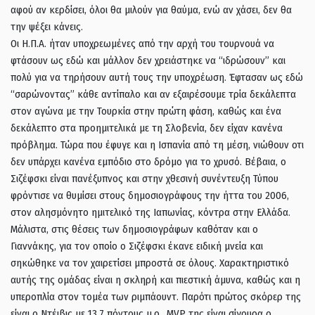
αφού αν κερδίσει, όλοι θα μιλούν για θαύμα, ενώ αν χάσει, δεν θα
την ψέξει κάνεις.
Οι Η.Π.Α. ήταν υποχρεωμένες από την αρχή του τουρνουά να
φτάσουν ως εδώ και μάλλον δεν χρειάστηκε να “ιδρώσουν” και
πολύ για να τηρήσουν αυτή τους την υποχρέωση. Έφτασαν ως εδώ
“σαρώνοντας” κάθε αντίπαλο και αν εξαιρέσουμε τρία δεκάλεπτα
στον αγώνα με την Τουρκία στην πρώτη φάση, καθώς και ένα
δεκάλεπτο στα προημιτελικά με τη Σλοβενία, δεν είχαν κανένα
πρόβλημα. Τώρα που έφυγε και η Ισπανία από τη μέση, νιώθουν οτι
δεν υπάρχει κανένα εμπόδιο στο δρόμο για το χρυσό. Βέβαια, ο
Σιζέφσκι είναι πανέξυπνος και στην χθεσινή συνέντευξη Τύπου
φρόντισε να θυμίσει στους δημοσιογράφους την ήττα του 2006,
στον αλησμόνητο ημιτελικό της Ιαπωνίας, κόντρα στην Ελλάδα.
Μάλιστα, στις θέσεις των δημοσιογράφων καθόταν και ο
Γιαννάκης, για τον οποίο ο Σιζέφσκι έκανε ειδική μνεία και
σηκώθηκε να τον χαιρετίσει μπροστά σε όλους. Χαρακτηριστικό
αυτής της ομάδας είναι η σκληρή και πιεστική άμυνα, καθώς και η
υπεροπλία στον τομέα των ριμπάουντ. Παρότι πρώτος σκόρερ της
είναι ο Ντέιβις με 13,7 πόντους μ.ο., MVP της είναι σίγουρα ο